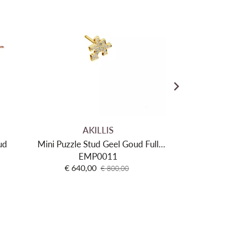
AKILLIS
A
ud
Mini Puzzle Stud Geel Goud Full
EMP0011
Pave
B
€ 640,00
€ 2.392
€ 800,00