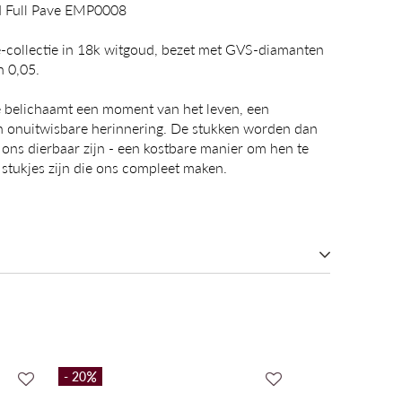
ud Full Pave EMP0008
e-collectie in 18k witgoud, bezet met GVS-diamanten
n 0,05.
ie belichaamt een moment van het leven, een
en onuitwisbare herinnering. De stukken worden dan
 ons dierbaar zijn - een kostbare manier om hen te
e stukjes zijn die ons compleet maken.
Promo
- 20
- 20