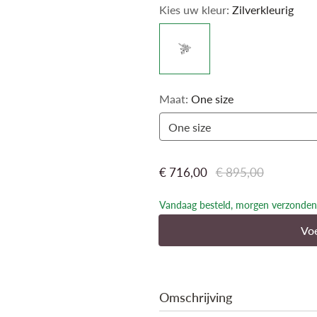
die ons dierbaar zijn - een kostbare 
Kies uw kleur:
Zilverkleurig
zijn die ons compleet maken.
Verkocht per stuk.
Maat:
One size
One size
€ 716,00
€ 895,00
Vandaag besteld, morgen verzonden
Voe
Omschrijving