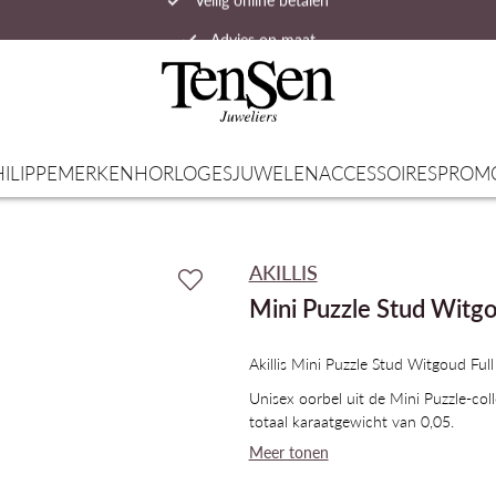
Advies op maat
Snelle verzending
ILIPPE
MERKEN
HORLOGES
JUWELEN
ACCESSOIRES
PROM
AKILLIS
Mini Puzzle Stud Witgo
Akillis Mini Puzzle Stud Witgoud Fu
Unisex oorbel uit de Mini Puzzle-co
totaal karaatgewicht van 0,05.
Meer tonen
Elke piece uit de Puzzle-collectie 
viering van een onuitwisbare herinn