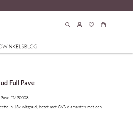
O
WINKELS
BLOG
ud Full Pave
ll Pave EMP0008
llectie in 18k witgoud, bezet met GVS-diamanten met een
belichaamt een moment van het leven, een ontmoeting of de
ering. De stukken worden dan een verklaring naar degenen