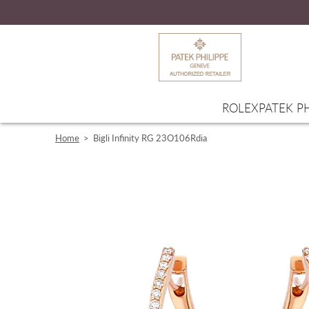
ROLEX
PATEK PH
Home
>
Bigli Infinity RG 23O106Rdia