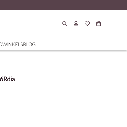
O
WINKELS
BLOG
06Rdia