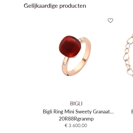
Gelijkaardige producten
BIGLI
Bigli Ring Mini Sweety Granaat
20R88Rgranmp
20R88Rgranmp
€ 3.600,00