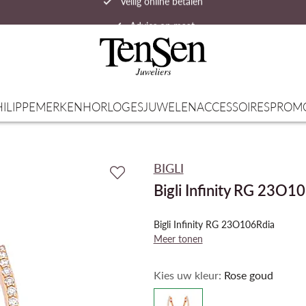
Advies op maat
Snelle verzending
ILIPPE
MERKEN
HORLOGES
JUWELEN
ACCESSOIRES
PROM
BIGLI
Bigli Infinity RG 23O1
Bigli Infinity RG 23O106Rdia
Meer tonen
Kies uw kleur:
Rose goud