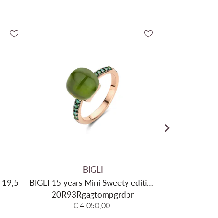
BIGLI
-19,5
BIGLI 15 years Mini Sweety edition
Sweety 
20R93Rgagtompgrdbr
20R93Rgagtompgrdbr
20R14
20R14
€ 4.050,00
€ 