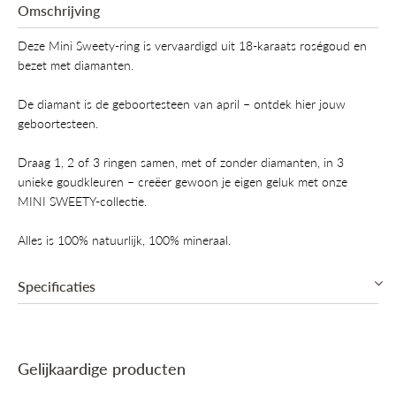
Omschrijving
Deze Mini Sweety-ring is vervaardigd uit 18-karaats roségoud en
bezet met diamanten.
De diamant is de geboortesteen van april – ontdek hier jouw
geboortesteen.
Draag 1, 2 of 3 ringen samen, met of zonder diamanten, in 3
unieke goudkleuren – creëer gewoon je eigen geluk met onze
MINI SWEETY-collectie.
Alles is 100% natuurlijk, 100% mineraal.
Specificaties
Referentie: 23R149Rbrdia
Collectie: Mini Sweety
Gelijkaardige producten
Categorie: Diamanten ring
Goud: Roségoud