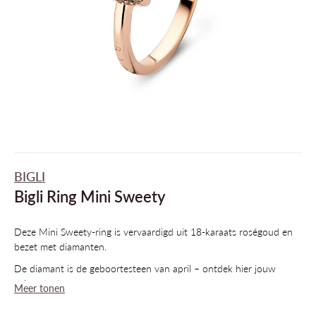
BIGLI
Bigli Ring Mini Sweety
Deze Mini Sweety-ring is vervaardigd uit 18-karaats roségoud en
bezet met diamanten.
De diamant is de geboortesteen van april – ontdek hier jouw
geboortesteen.
Meer tonen
Draag 1, 2 of 3 ringen samen, met of zonder diamanten, in 3