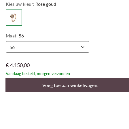
unieke goudkleuren – creëer gewoon je eigen geluk met onze
Kies uw kleur:
Rose goud
MINI SWEETY-collectie.
Alles is 100% natuurlijk, 100% mineraal.
Maat:
56
56
€ 4.150,00
Vandaag besteld, morgen verzonden
Voeg toe aan winkelwagen.