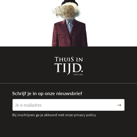
Materiaal
Rubber
armband
Kleur band
Zwart
Sluiting type
Vouwsluiting met drukknoppen
Aanzetbreedte
20/18mm
band
Referentie
375S
band
Totaal gewicht
118,0 gr
Waterdichtheid
20 ATM (200 meter)
Schrijf je in op onze nieuwsbrief
Garantie
5 + 3 jaar internationaal na registratie
Bij inschrijven ga je akkoord met onze privacy policy