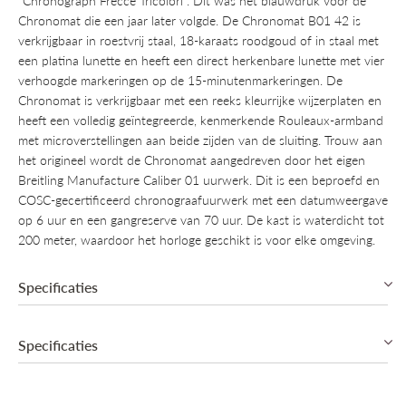
"Chronograph Frecce Tricolori". Dit was het blauwdruk voor de
Chronomat die een jaar later volgde. De Chronomat B01 42 is
verkrijgbaar in roestvrij staal, 18-karaats roodgoud of in staal met
een platina lunette en heeft een direct herkenbare lunette met vier
verhoogde markeringen op de 15-minutenmarkeringen. De
Chronomat is verkrijgbaar met een reeks kleurrijke wijzerplaten en
heeft een volledig geïntegreerde, kenmerkende Rouleaux-armband
met microverstellingen aan beide zijden van de sluiting. Trouw aan
het origineel wordt de Chronomat aangedreven door het eigen
Breitling Manufacture Caliber 01 uurwerk. Dit is een beproefd en
COSC-gecertificeerd chronograafuurwerk met een datumweergave
op 6 uur en een gangreserve van 70 uur. De kast is waterdicht tot
200 meter, waardoor het horloge geschikt is voor elke omgeving.
Specificaties
Specificaties
Automatic, Manufacture Breitling B01 (COSC)
Chronograaf
70u Gangreserve
Collectie
Breitling Chronomat
Datum aanduiding