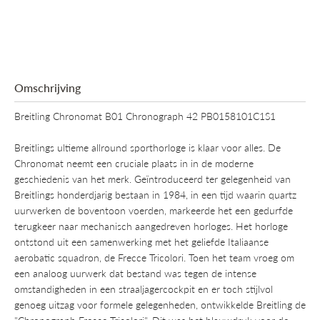
COSC-gecertificeerd chronograafuurwerk met een datumweergave
op 6 uur en een gangreserve van 70 uur. De kast is waterdicht tot
200 meter, waardoor het horloge geschikt is voor elke omgeving.
Omschrijving
Breitling Chronomat B01 Chronograph 42 PB0158101C1S1
Breitlings ultieme allround sporthorloge is klaar voor alles. De
Chronomat neemt een cruciale plaats in in de moderne
geschiedenis van het merk. Geïntroduceerd ter gelegenheid van
Breitlings honderdjarig bestaan ​​in 1984, in een tijd waarin quartz
uurwerken de boventoon voerden, markeerde het een gedurfde
terugkeer naar mechanisch aangedreven horloges. Het horloge
ontstond uit een samenwerking met het geliefde Italiaanse
aerobatic squadron, de Frecce Tricolori. Toen het team vroeg om
een ​​analoog uurwerk dat bestand was tegen de intense
omstandigheden in een straaljagercockpit en er toch stijlvol
genoeg uitzag voor formele gelegenheden, ontwikkelde Breitling de