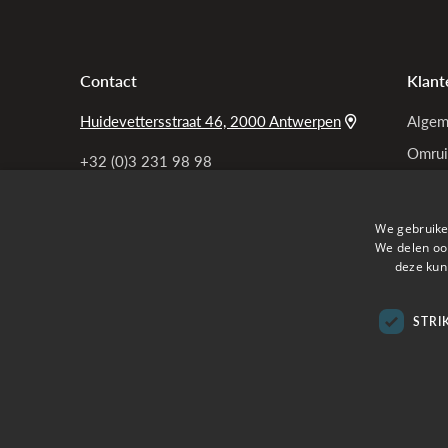
Contact
Klant
Huidevettersstraat 46, 2000 Antwerpen
Algem
Omrui
+32 (0)3 231 98 98
Bel ons
Garan
Privac
info@tensen.be
We gebruike
Mail ons
Mijn b
We delen ook
deze kun
Veelg
STRI
Verzon
Online betalen met
Copy