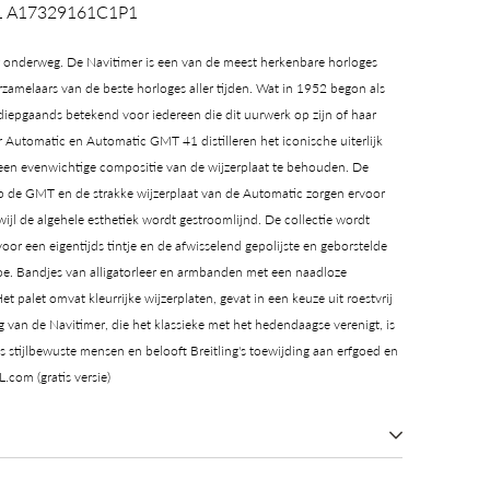
 41 A17329161C1P1
or onderweg. De Navitimer is een van de meest herkenbare horloges
erzamelaars van de beste horloges aller tijden. Wat in 1952 begon als
 diepgaands betekend voor iedereen die dit uurwerk op zijn of haar
r Automatic en Automatic GMT 41 distilleren het iconische uiterlijk
een evenwichtige compositie van de wijzerplaat te behouden. De
op de GMT en de strakke wijzerplaat van de Automatic zorgen ervoor
wijl de algehele esthetiek wordt gestroomlijnd. De collectie wordt
voor een eigentijds tintje en de afwisselend gepolijste en geborstelde
oe. Bandjes van alligatorleer en armbanden met een naadloze
t palet omvat kleurrijke wijzerplaten, gevat in een keuze uit roestvrij
g van de
Navitimer, die het klassieke met het hedendaagse verenigt, is
 stijlbewuste mensen en belooft Breitling's toewijding aan erfgoed en
.com (gratis versie)
(COSC)