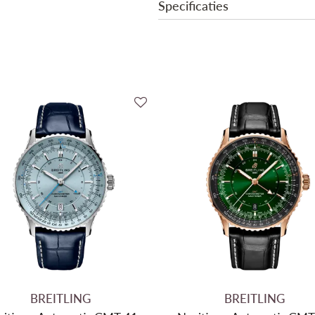
Specificaties
38u Gangreserve
Krasbestendig Saffier glas
Kast in roestvrij staal
Collectie
Blauw alligator leder armband
Vouwsluiting met drukknoppen
Mechanisme
Spat-waterdicht tot 3 ATM (30m
Binnenwerk
Gangreserve
Functies
Diameter
Dikte
Materiaal kast
Kleur kast
Bezel
Materiaal bezel
BREITLING
BREITLING