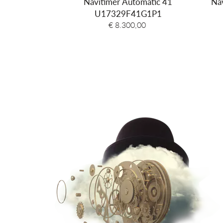
Navitimer Automatic 41
Na
U17329F41G1P1
€ 8.300,00