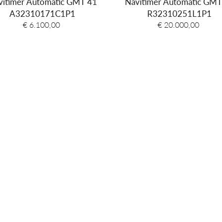
vitimer Automatic GMT 41
Navitimer Automatic GMT
Kleur bezel
A32310171C1P1
R32310251L1P1
Glas
€ 6.100,00
€ 20.000,00
Kleur wijzerplaat
Materiaal armband
Kleur band
Sluiting type
Aanzetbreedte band
Referentie band
Totaal gewicht
Waterdichtheid
Garantie