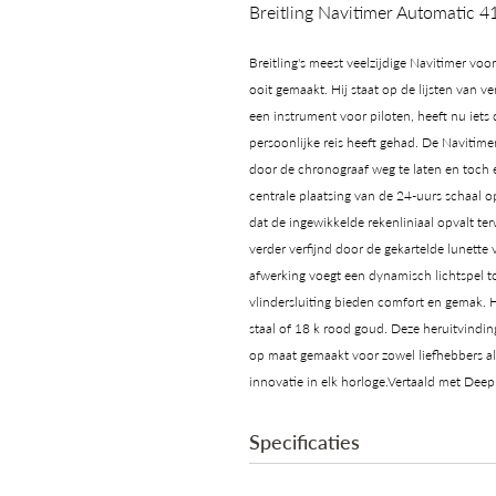
Breitling Navitimer Automatic
Breitling's meest veelzijdige Navitimer vo
ooit gemaakt. Hij staat op de lijsten van v
een instrument voor piloten, heeft nu iets
persoonlijke reis heeft gehad. De Navitime
door de chronograaf weg te laten en toch 
centrale plaatsing van de 24-uurs schaal 
dat de ingewikkelde rekenliniaal opvalt ter
verder verfijnd door de gekartelde lunette 
afwerking voegt een dynamisch lichtspel t
vlindersluiting bieden comfort en gemak. He
staal of 18 k rood goud. Deze heruitvindin
op maat gemaakt voor zowel liefhebbers als
innovatie in elk horloge.Vertaald met DeepL
Specificaties
Automatic, Caliber Breitling 17 