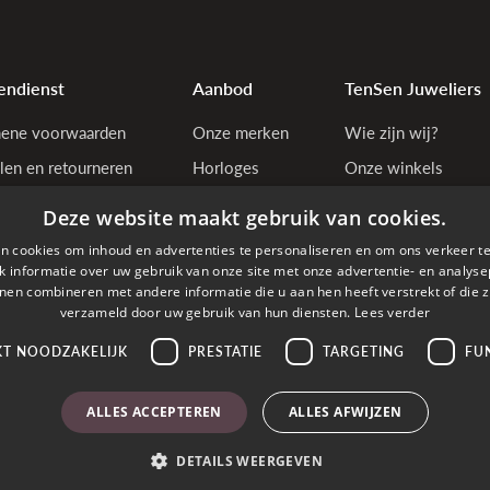
endienst
Aanbod
TenSen Juweliers
ene voorwaarden
Onze merken
Wie zijn wij?
len en retourneren
Horloges
Onze winkels
tiebepalingen
Juwelen
Bedrijfsgegevens
Deze website maakt gebruik van cookies.
y & cookie policy
n cookies om inhoud en advertenties te personaliseren en om ons verkeer te
estelling annuleren
 informatie over uw gebruik van onze site met onze advertentie- en analyse
nen combineren met andere informatie die u aan hen heeft verstrekt of die z
estelde vragen
verzameld door uw gebruik van hun diensten.
Lees verder
KT NOODZAKELIJK
PRESTATIE
TARGETING
FU
den met
ALLES ACCEPTEREN
ALLES AFWIJZEN
DETAILS WEERGEVEN
right © 2026 TenSen Juweliers. All rights reserved - BE0407.661.108 - Powered by
T