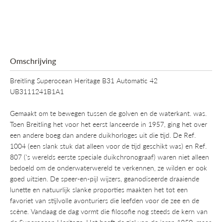
oppervlak.
Omschrijving
Breitling Superocean Heritage B31 Automatic 42
UB3111241B1A1
Gemaakt om te bewegen tussen de golven en de waterkant. was.
Toen Breitling het voor het eerst lanceerde in 1957, ging het over
een andere boeg dan andere duikhorloges uit die tijd. De Ref.
1004 (een slank stuk dat alleen voor de tijd geschikt was) en Ref.
807 ('s werelds eerste speciale duikchronograaf) waren niet alleen
bedoeld om de onderwaterwereld te verkennen, ze wilden er ook
goed uitzien. De speer-en-pijl wijzers, geanodiseerde draaiende
lunette en natuurlijk slanke proporties maakten het tot een
favoriet van stijlvolle avonturiers die leefden voor de zee en de
scène. Vandaag de dag vormt die filosofie nog steeds de kern van