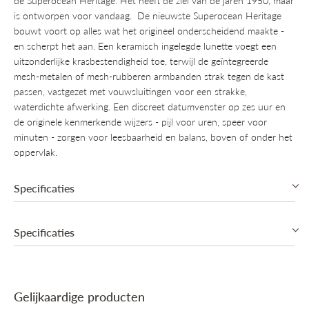
de Superocean Heritage. Het heeft de ziel van de jaren 1950, maar
is ontworpen voor vandaag. De nieuwste Superocean Heritage
bouwt voort op alles wat het origineel onderscheidend maakte -
en scherpt het aan. Een keramisch ingelegde lunette voegt een
uitzonderlijke krasbestendigheid toe, terwijl de geïntegreerde
mesh-metalen of mesh-rubberen armbanden strak tegen de kast
passen, vastgezet met vouwsluitingen voor een strakke,
waterdichte afwerking. Een discreet datumvenster op zes uur en
de originele kenmerkende wijzers - pijl voor uren, speer voor
minuten - zorgen voor leesbaarheid en balans, boven of onder het
oppervlak.
Specificaties
Specificaties
Automatic, Manufacture Breitling B31 (COSC)
Gangreserve van 78u
Datum aanduiding
Collectie
Breitling Superocean Heritage
Kast in roestvrij staal en 18k rood goud
Glasrand in keramiek
Gelijkaardige producten
Mechanisme
Automatisch mechanisch, Manufactuur
Krasbestendig Saffier glas