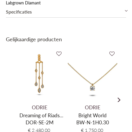
Labgrown Diamant
Specificaties
Soort diamant
Labgrown Diamant
Gelijkaardige producten
ODRIE
ODRIE
Dreaming of Riads
Bright World
Brig
DOR-SE-2M
Earring
BW-N-1H0.30
B
€ 2.480,00
€ 1.750,00