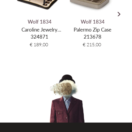
Wolf 1834
Wolf 1834
Caroline Jewelry
Palermo Zip Case
Mari
Portfolio
324871
213678
€ 189,00
€ 215,00