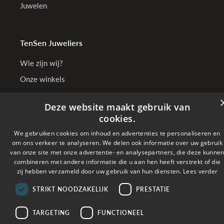
Juwelen
TenSen Juweliers
Wie zijn wij?
Onze winkels
Bedrijfsgegevens
Deze website maakt gebruik van
cookies.
We gebruiken cookies om inhoud en advertenties te personaliseren en
Online betalen met
om ons verkeer te analyseren. We delen ook informatie over uw gebruik
van onze site met onze advertentie- en analysepartners, die deze kunne
combineren met andere informatie die u aan hen heeft verstrekt of die
Verzonden met
zij hebben verzameld door uw gebruik van hun diensten.
Lees verder
STRIKT NOODZAKELIJK
PRESTATIE
Copyright © 2026 TenSen Juweliers. All rights reserved - BE0407.661.108 - Powered
by
Tilroy
TARGETING
FUNCTIONEEL