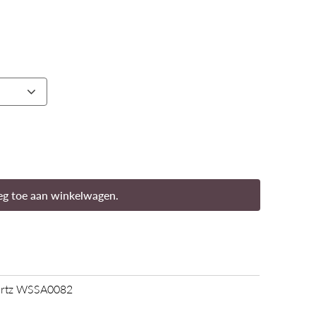
g toe aan winkelwagen.
uartz WSSA0082