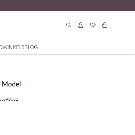
O
WINKELS
BLOG
l Model
 WSSA0082