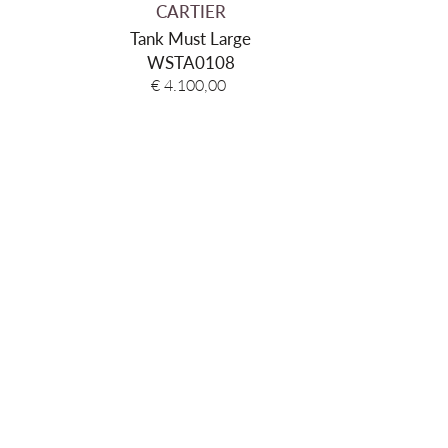
CARTIER
C
Tank Must Large
Panthè
WSTA0108
W4
€ 4.100,00
€ 1