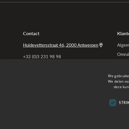
Contact
Klant
Huidevettersstraat 46, 2000 Antwerpen
Algem
Omrui
+32 (0)3 231 98 98
Bel ons
Garan
Privac
info@tensen.be
We gebruike
Mail ons
Mijn b
We delen ook
deze kun
Veelg
STRI
Verzon
Online betalen met