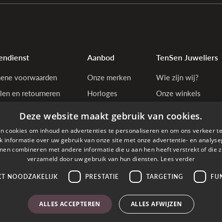
endienst
Aanbod
TenSen Juweliers
ene voorwaarden
Onze merken
Wie zijn wij?
len en retourneren
Horloges
Onze winkels
tiebepalingen
Juwelen
Bedrijfsgegevens
Deze website maakt gebruik van cookies.
y & cookie policy
n cookies om inhoud en advertenties te personaliseren en om ons verkeer te
estelling annuleren
 informatie over uw gebruik van onze site met onze advertentie- en analyse
nen combineren met andere informatie die u aan hen heeft verstrekt of die z
estelde vragen
verzameld door uw gebruik van hun diensten.
Lees verder
KT NOODZAKELIJK
PRESTATIE
TARGETING
FU
den met
ALLES ACCEPTEREN
ALLES AFWIJZEN