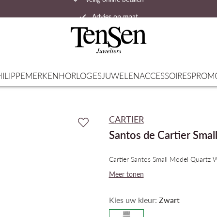
Advies op maat
Snelle verzending
ILIPPE
MERKEN
HORLOGES
JUWELEN
ACCESSOIRES
PROM
CARTIER
Santos de Cartier Smal
Cartier Santos Small Model Quartz
Meer tonen
Kies uw kleur:
Zwart