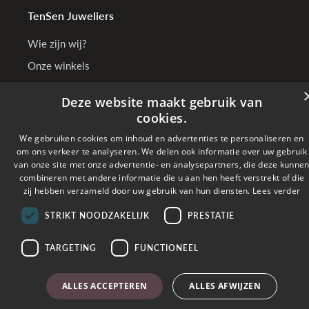
TenSen Juweliers
Wie zijn wij?
Onze winkels
Bedrijfsgegevens
Deze website maakt gebruik van
cookies.
We gebruiken cookies om inhoud en advertenties te personaliseren en
Online betalen met
om ons verkeer te analyseren. We delen ook informatie over uw gebruik
van onze site met onze advertentie- en analysepartners, die deze kunne
combineren met andere informatie die u aan hen heeft verstrekt of die
Verzonden met
zij hebben verzameld door uw gebruik van hun diensten.
Lees verder
STRIKT NOODZAKELIJK
PRESTATIE
Copyright © 2026 TenSen Juweliers. All rights reserved - BE0407.661.108 - Powered
by
Tilroy
TARGETING
FUNCTIONEEL
ALLES ACCEPTEREN
ALLES AFWIJZEN