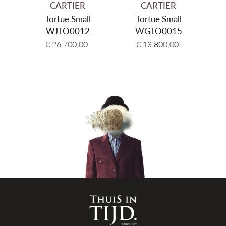
CARTIER
CARTIER
Kleur band
Zilver
Tortue Small
Tortue Small
WJTO0012
WGTO0015
Sluiting type
Vlindersluiting
€ 26.700,00
€ 13.800,00
Waterdichtheid
3 ATM Spat-waterdicht (30 meter)
Garantie
2 + 6 jaar internationaal na registratie