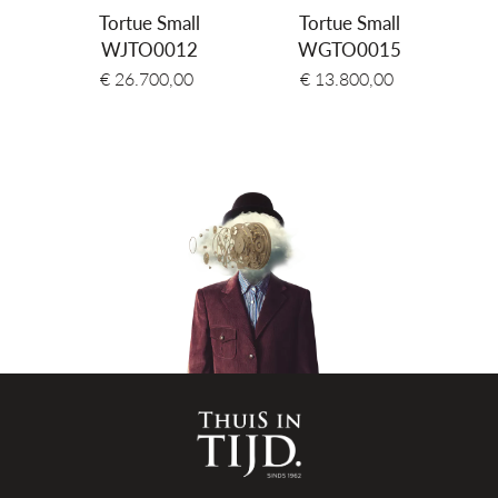
Kleur band
Geel goud
Tortue Small
Tortue Small
WJTO0012
WGTO0015
Waterdichtheid
3 ATM Spat-waterdicht (30 meter)
€ 26.700,00
€ 13.800,00
Garantie
2 + 6 jaar internationaal na registratie