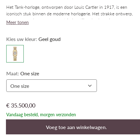
Het Tank-horloge, ontworpen door Louis Cartier in 1917, is een
iconisch stuk binnen de moderne horlogerie. Het strakke ontwerp,
een samenspel van een geometrische stijl en heel precieze
Meer tonen
verhoudingen, verleent dit polshorloge zijn uitgesproken karakter.
De kracht van de Tank ligt in het onmiddellijk herkenbare design,
Kies uw kleur:
Geel goud
trouw aan het origineel, dat al ruim een eeuw steeds opnieuw
uitgevonden wordt en altijd bij de tijd is: Tank Cintrée, Tank
Chinoise, Tank Américaine, Tank Française ...
Maat:
One size
One size
€ 35.500,00
Vandaag besteld, morgen verzonden
Voeg toe aan winkelwagen.