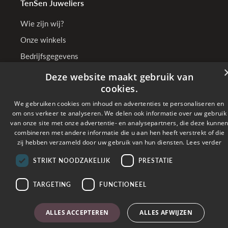
TenSen Juweliers
Wie zijn wij?
Onze winkels
Bedrijfsgegevens
Deze website maakt gebruik van
cookies.
Online betalen met
We gebruiken cookies om inhoud en advertenties te personaliseren en
om ons verkeer te analyseren. We delen ook informatie over uw gebruik
van onze site met onze advertentie- en analysepartners, die deze kunne
Verzonden met
combineren met andere informatie die u aan hen heeft verstrekt of die
zij hebben verzameld door uw gebruik van hun diensten.
Lees verder
Copyright © 2026 TenSen Juweliers. All rights reserved - BE0407.661.108 - Powered
STRIKT NOODZAKELIJK
PRESTATIE
by
Tilroy
TARGETING
FUNCTIONEEL
ALLES ACCEPTEREN
ALLES AFWIJZEN