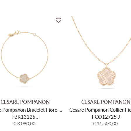
CESARE POMPANON
CESARE POMPANON
e Pompanon Bracelet Fiore Di
Cesare Pompanon Collier Fi
amma Jaune FBR13125 J
FBR13125 J
Mamma XL FCO12725 
FCO12725 J
€ 3.090,00
€ 11.500,00