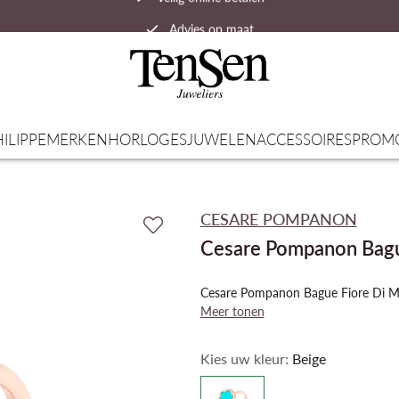
Advies op maat
Snelle verzending
ILIPPE
MERKEN
HORLOGES
JUWELEN
ACCESSOIRES
PROM
CESARE POMPANON
Cesare Pompanon Bagu
Cesare Pompanon Bague Fiore Di 
Meer tonen
Kies uw kleur:
Beige