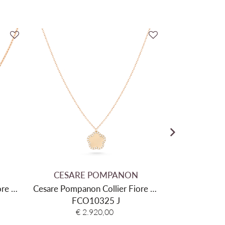
CESARE POMPANON
CESAR
ore Di
Cesare Pompanon Collier Fiore Di
Cesare Pomp
J
Mamma FCO10325 J
FCO10325 J
Multi Trefles
FBR2
€ 2.920,00
€ 