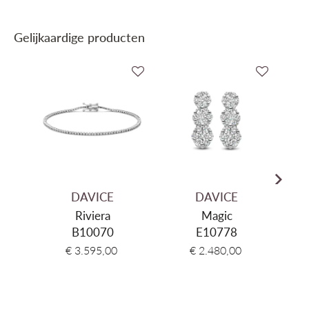
Edelmetaal
Goud 18 karaat
Gelijkaardige producten
Edelmetaal kleur
Wit Goud
gewciht_briljant
0,09 ct
Gewicht Goud
2,67 gr
Soort diamant
Natuurlijke Diamant
DAVICE
DAVICE
Riviera
Magic
So
B10070
E10778
€ 3.595,00
€ 2.480,00