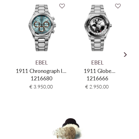
EBEL
EBEL
1911 Chronograph Ice
1911 Globe
Spo
1216680
Blue
Automatic
1216666
€ 3.950,00
€ 2.950,00