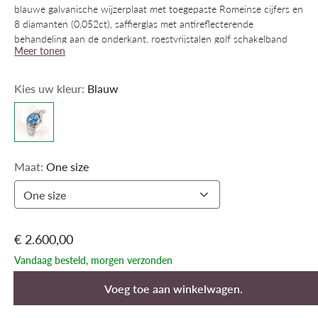
blauwe galvanische wijzerplaat met toegepaste Romeinse cijfers en
8 diamanten (0,052ct), saffierglas met antireflecterende
behandeling aan de onderkant, roestvrijstalen golf schakelband
Meer tonen
met een vouwsluiting, Zwitsers quartz uurwerk, waterbestendig
tot 5 bar
Kies uw kleur:
Blauw
Maat:
One size
One size
€ 2.600,00
Vandaag besteld, morgen verzonden
Voeg toe aan winkelwagen.