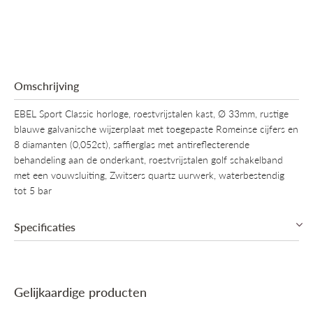
Omschrijving
EBEL Sport Classic horloge, roestvrijstalen kast, Ø 33mm, rustige
blauwe galvanische wijzerplaat met toegepaste Romeinse cijfers en
8 diamanten (0,052ct), saffierglas met antireflecterende
behandeling aan de onderkant, roestvrijstalen golf schakelband
met een vouwsluiting, Zwitsers quartz uurwerk, waterbestendig
tot 5 bar
Specificaties
Collectie
Ebel Sport Classic
Gelijkaardige producten