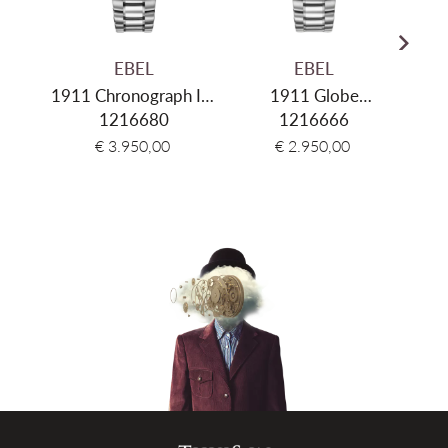
EBEL
EBEL
1911 Chronograph Ice
1911 Globe
Spo
1216680
Blue
Automatic
1216666
€ 3.950,00
€ 2.950,00