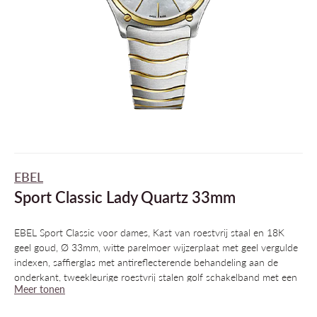
EBEL
Sport Classic Lady Quartz 33mm
EBEL Sport Classic voor dames, Kast van roestvrij staal en 18K
geel goud, Ø 33mm, witte parelmoer wijzerplaat met geel vergulde
indexen, saffierglas met antireflecterende behandeling aan de
onderkant, tweekleurige roestvrij stalen golf schakelband met een
Meer tonen
vouwsluiting, Zwitsers quartz uurwerk, waterbestendig tot 5 bar.