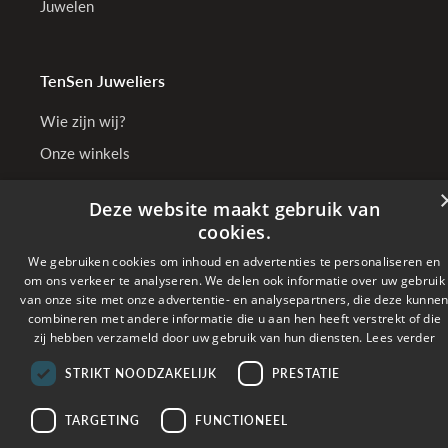
Juwelen
TenSen Juweliers
Wie zijn wij?
Onze winkels
Bedrijfsgegevens
Deze website maakt gebruik van
cookies.
We gebruiken cookies om inhoud en advertenties te personaliseren en
Online betalen met
om ons verkeer te analyseren. We delen ook informatie over uw gebruik
van onze site met onze advertentie- en analysepartners, die deze kunne
combineren met andere informatie die u aan hen heeft verstrekt of die
Verzonden met
zij hebben verzameld door uw gebruik van hun diensten.
Lees verder
STRIKT NOODZAKELIJK
PRESTATIE
Copyright © 2026 TenSen Juweliers. All rights reserved - BE0407.661.108 - Powered
by
Tilroy
TARGETING
FUNCTIONEEL