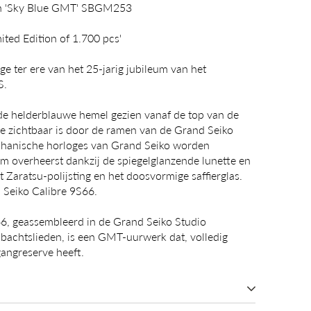
on 'Sky Blue GMT' SBGM253
ited Edition of 1.700 pcs'
ge ter ere van het 25-jarig jubileum van het
S.
de helderblauwe hemel gezien vanaf de top van de
ie zichtbaar is door de ramen van de Grand Seiko
chanische horloges van Grand Seiko worden
m overheerst dankzij de spiegelglanzende lunette en
t Zaratsu-polijsting en het doosvormige saffierglas.
 Seiko Calibre 9S66.
6, geassembleerd in de Grand Seiko Studio
bachtslieden, is een GMT-uurwerk dat, volledig
angreserve heeft.