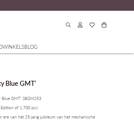
O
WINKELS
BLOG
ky Blue GMT'
Sky Blue GMT' SBGM253
 Edition of 1.700 pcs'
er ere van het 25-jarig jubileum van het mechanische
elderblauwe hemel gezien vanaf de top van de berg Iwate,