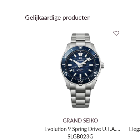
Gelijkaardige producten
GRAND SEIKO
Evolution 9 Spring Drive U.F.A.
Eleg
'Ushio 300'
SLGB023G