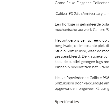
Grand Seiko Elegance Collecti
'Caliber 9S 25th Anniversary Lim
Een horloge in gelimiteerde opla
mechanische uurwerk Calibre 9
Het ontwerp is geïnspireerd op 
berg Iwate, de imposante piek d
Studio Shizukuishi, waar de me
geassembleerd. De klassieke vor
kast, de subtiel gebogen lugs me
Binnenin bevindt zich het Grand
Het zelfopwindende Calibre 9S6
Shizukuishi door vakkundige am
opgewonden, ongeveer 72 uur g
Specificaties