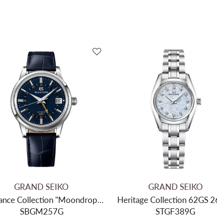
Gelimiteerde Oplage
Collectie
Mechanisme
Binnenwerk
Gangreserve
Diameter
Dikte
Materiaal kast
Kleur kast
Glas
Kleur wijzerplaat
GRAND SEIKO
GRAND SEIKO
ance Collection "Moondrop"
Heritage Collection 62GS
Materiaal armband
SBGM257G
GMT
STGF389G
Kleur band