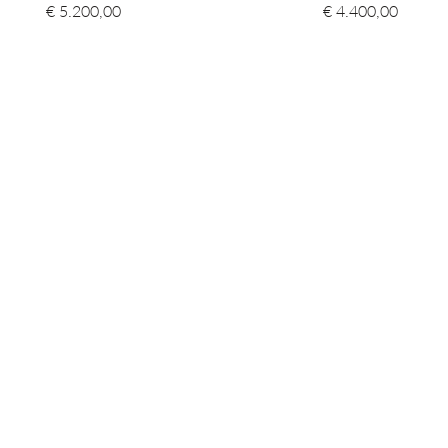
€ 5.200,00
€ 4.400,00
Sluiting type
Waterdichtheid
Garantie
Weergave