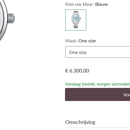
Kies uw kleur:
Blauw
de imposante piek die zichtbaar is 
de mechanische horloges van Grand 
dankzij de spiegelglanzende lunette e
doosvormige saffierglas. Binnenin be
Het zelfopwindende Calibre 9S66, ge
vakkundige ambachtslieden, is een 
Maat:
One size
gangreserve heeft.
One size
€ 6.300,00
Vandaag besteld, morgen verzonden
Voe
Omschrijving