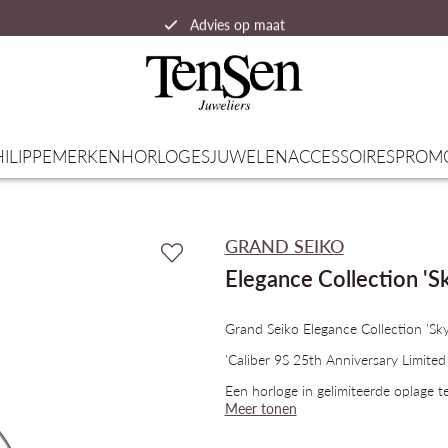
Advies op maat
Snelle verzending
ILIPPE
MERKEN
HORLOGES
JUWELEN
ACCESSOIRES
PROM
GRAND SEIKO
Elegance Collection 'S
Grand Seiko Elegance Collection '
'Caliber 9S 25th Anniversary Limited
Een horloge in gelimiteerde oplage t
Meer tonen
uurwerk Calibre 9S.
Het ontwerp is geïnspireerd op de h