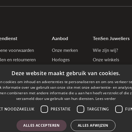
endienst
Aanbod
TenSen Juweliers
ene voorwaarden
Onze merken
Wie zijn wij?
len en retourneren
Horloges
Onze winkels
tiebepalingen
Juwelen
Bedrijfsgegevens
Deze website maakt gebruik van cookies.
y & cookie policy
n cookies om inhoud en advertenties te personaliseren en om ons verkeer te
estelling annuleren
 informatie over uw gebruik van onze site met onze advertentie- en analyse
nen combineren met andere informatie die u aan hen heeft verstrekt of die z
estelde vragen
verzameld door uw gebruik van hun diensten.
Lees verder
KT NOODZAKELIJK
PRESTATIE
TARGETING
FU
den met
ALLES ACCEPTEREN
ALLES AFWIJZEN