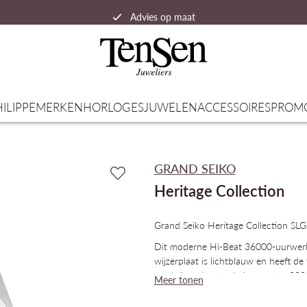
Advies op maat
Snelle verzending
ILIPPE
MERKEN
HORLOGES
JUWELEN
ACCESSOIRES
PROM
GRAND SEIKO
Heritage Collection
Grand Seiko Heritage Collection S
Dit moderne Hi-Beat 36000-uurwerk g
wijzerplaat is lichtblauw en heeft d
op de berg Iwate, de imposante 2038
Meer tonen
Shizukuishi, waar alle mechanische
van een vlakke wijzerplaat en een br