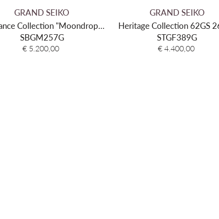
Materiaal armband
GRAND SEIKO
GRAND SEIKO
ance Collection "Moondrop"
Heritage Collection 62GS
Kleur band
SBGM257G
GMT
STGF389G
Sluiting type
€ 5.200,00
€ 4.400,00
Aanzetbreedte band
Waterdichtheid
Garantie