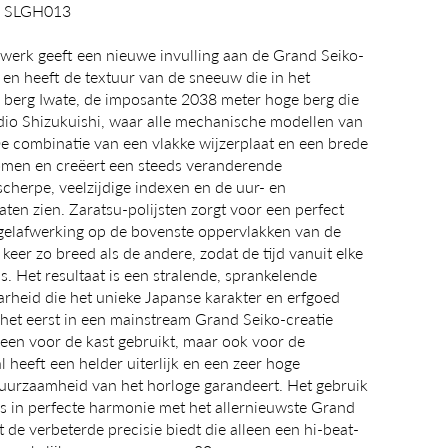
on SLGH013
erk geeft een nieuwe invulling aan de Grand Seiko-
uw en heeft de textuur van de sneeuw die in het
e berg Iwate, de imposante 2038 meter hoge berg die
udio Shizukuishi, waar alle mechanische modellen van
 combinatie van een vlakke wijzerplaat en een brede
romen en creëert een steeds veranderende
cherpe, veelzijdige indexen en de uur- en
aten zien. Zaratsu-polijsten zorgt voor een perfect
egelafwerking op de bovenste oppervlakken van de
keer zo breed als de andere, zodat de tijd vanuit elke
is. Het resultaat is een stralende, sprankelende
arheid die het unieke Japanse karakter en erfgoed
 het eerst in een mainstream Grand Seiko-creatie
lleen voor de kast gebruikt, maar ook voor de
heeft een helder uiterlijk en een zeer hoge
uurzaamheid van het horloge garandeert. Het gebruik
is in perfecte harmonie met het allernieuwste Grand
 de verbeterde precisie biedt die alleen een hi-beat-