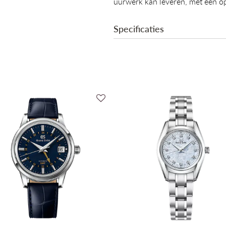
uurwerk kan leveren, met een o
Specificaties
Collectie
Mechanisme
Binnenwerk
Gangreserve
Diameter
Dikte
Materiaal kast
Kleur kast
Glas
Kleur wijzerplaat