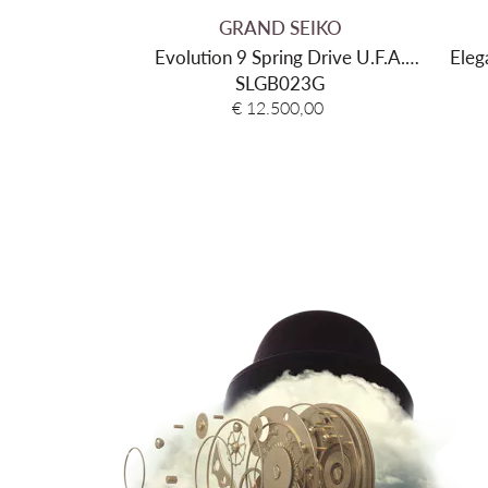
GRAND SEIKO
Evolution 9 Spring Drive U.F.A.
Eleg
'Ushio 300'
SLGB023G
€ 12.500,00