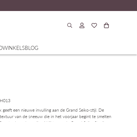
O
WINKELS
BLOG
LGH013
eeft een nieuwe invulling aan de Grand Seiko-stijl. De
e textuur van de sneeuw die in het voorjaar begint te smelten
 meter hoge berg die uitkijkt over de Grand Seiko Studio
 modellen van Grand Seiko worden gemaakt. De combinatie
ede opening laat het licht binnenstromen en creëert een