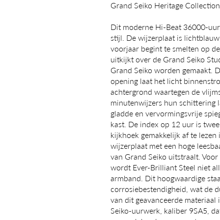
Grand Seiko Heritage Collecti
Dit moderne Hi-Beat 36000-uurw
stijl. De wijzerplaat is lichtbla
voorjaar begint te smelten op d
uitkijkt over de Grand Seiko St
Grand Seiko worden gemaakt. De
opening laat het licht binnenst
achtergrond waartegen de vlijms
minutenwijzers hun schittering l
gladde en vervormingsvrije spi
kast. De index op 12 uur is twee 
kijkhoek gemakkelijk af te lezen 
wijzerplaat met een hoge leesba
van Grand Seiko uitstraalt. Voor
wordt Ever-Brilliant Steel niet a
armband. Dit hoogwaardige staal 
corrosiebestendigheid, wat de d
van dit geavanceerde materiaal 
Seiko-uurwerk, kaliber 9SA5, dat