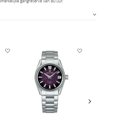
pmerkelijke gangreserve van 80 uur.
Grand Seiko Heritage Collection
Hi-Beat (Automatisch mechanisch)
Hi-Beat Cal. 9SA4
80u Gangreserve
40mm
11.7mm
Roestvrij staal
Zilver
Saffier
Licht Blauw