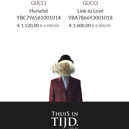
GUCCI
GUCCI
Horsebit
Link to Love
YBC796561001014
YBA786693001018
YBB
€ 1.520,00
€ 1.600,00
€ 2
€ 1.900,00
€ 2.000,00