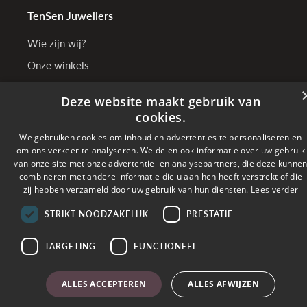
TenSen Juweliers
Wie zijn wij?
Onze winkels
Bedrijfsgegevens
Deze website maakt gebruik van
cookies.
We gebruiken cookies om inhoud en advertenties te personaliseren en
Online betalen met
om ons verkeer te analyseren. We delen ook informatie over uw gebruik
van onze site met onze advertentie- en analysepartners, die deze kunne
combineren met andere informatie die u aan hen heeft verstrekt of die
Verzonden met
zij hebben verzameld door uw gebruik van hun diensten.
Lees verder
STRIKT NOODZAKELIJK
PRESTATIE
Copyright © 2026 TenSen Juweliers. All rights reserved - BE0407.661.108 - Powered
by
Tilroy
TARGETING
FUNCTIONEEL
ALLES ACCEPTEREN
ALLES AFWIJZEN