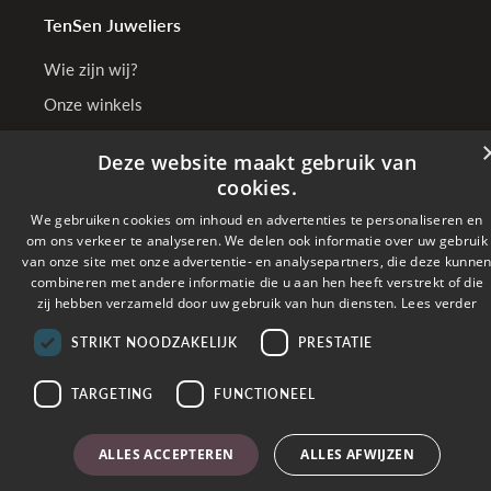
TenSen Juweliers
Wie zijn wij?
Onze winkels
Bedrijfsgegevens
Deze website maakt gebruik van
cookies.
We gebruiken cookies om inhoud en advertenties te personaliseren en
Online betalen met
om ons verkeer te analyseren. We delen ook informatie over uw gebruik
van onze site met onze advertentie- en analysepartners, die deze kunne
combineren met andere informatie die u aan hen heeft verstrekt of die
Verzonden met
zij hebben verzameld door uw gebruik van hun diensten.
Lees verder
STRIKT NOODZAKELIJK
PRESTATIE
Copyright © 2026 TenSen Juweliers. All rights reserved - BE0407.661.108 - Powered
by
Tilroy
TARGETING
FUNCTIONEEL
ALLES ACCEPTEREN
ALLES AFWIJZEN