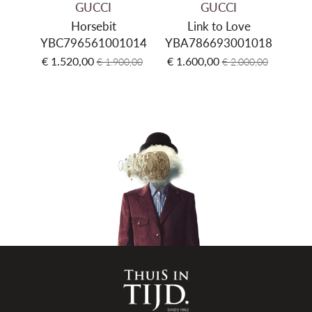
GUCCI
GUCCI
Horsebit
Link to Love
YBC796561001014
YBA786693001018
YBB
€ 1.520,00
€ 1.600,00
€ 2
€ 1.900,00
€ 2.000,00