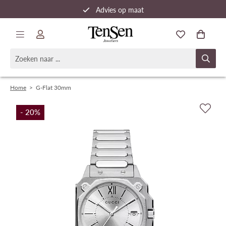
Advies op maat
Snelle verzending
Home
>
G-Flat 30mm
- 20
%