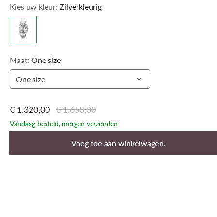
Kies uw kleur:
Zilverkleurig
verzilverde wijzerplaat, Romeinse cijfers en een datumvenster.
Maat:
One size
One size
€ 1.320,00
€ 1.650,00
Vandaag besteld, morgen verzonden
Voeg toe aan winkelwagen.