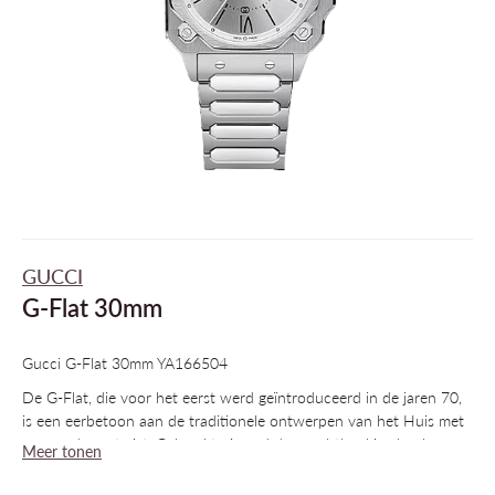
GUCCI
G-Flat 30mm
Gucci G-Flat 30mm YA166504
De G-Flat, die voor het eerst werd geïntroduceerd in de jaren 70,
is een eerbetoon aan de traditionele ontwerpen van het Huis met
een moderne twist. Gekarakteriseerd door achthoekige hoeken en
Meer tonen
een gelaagd profiel, roept het horloge de architectuur van de jaren
70 op. Dit horloge is uitgevoerd in roestvrij staal met een