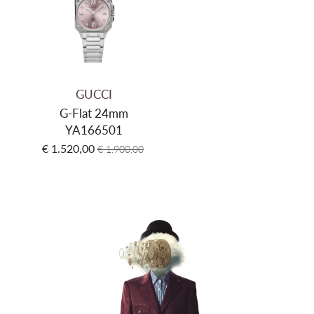
Kleur kast
Zilver
Glas
Saffier
Kleur wijzerplaat
Zilver
Materiaal armband
Roestvrij staal
GUCCI
Kleur band
Zilver
G-Flat 24mm
YA166501
Sluiting type
Vlindersluiting met drukknoppen
€ 1.520,00
€ 1.900,00
Waterdichtheid
5 ATM (50 meter)
Garantie
2 jaar internationaal