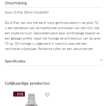
Omschrijving
Gucci G-Flat 30mm YA166504
De G-Flat, die voor het eerst werd geïntroduceerd in de jaren 70,
is een eerbetoon aan de traditionele ontwerpen van het Huis met
een moderne twist. Gekarakteriseerd door achthoekige hoeken en
een gelaagd profiel, roept het horloge de architectuur van de jaren
70 op. Dit horloge is uitgevoerd in roestvrij staal met een
verzilverde wijzerplaat, Romeinse cijfers en een datumvenster.
Specificaties
Collectie
Promo, Gucci G-Flat
Gelijkaardige producten
Mechanisme
Quartz (Batterij)
Diameter
30mm
- 20
Materiaal kast
Roestvrij staal