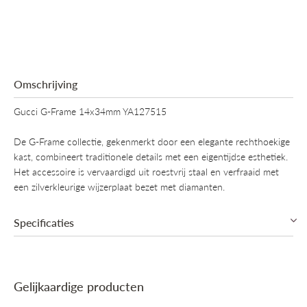
Omschrijving
Gucci G-Frame 14x34mm YA127515
De G-Frame collectie, gekenmerkt door een elegante rechthoekige
kast, combineert traditionele details met een eigentijdse esthetiek.
Het accessoire is vervaardigd uit roestvrij staal en verfraaid met
een zilverkleurige wijzerplaat bezet met diamanten.
Specificaties
Collectie
Promo, Gucci G-Frame
Gelijkaardige producten
Mechanisme
Quartz (Batterij)