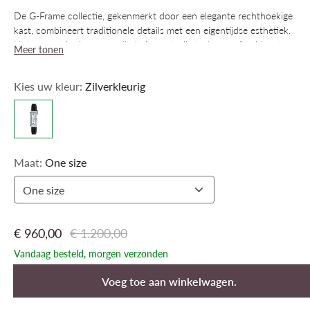
De G-Frame collectie, gekenmerkt door een elegante rechthoekige
kast, combineert traditionele details met een eigentijdse esthetiek.
Het accessoire is vervaardigd uit roestvrij staal en verfraaid met
Meer tonen
een zilverkleurige wijzerplaat bezet met diamanten.
Kies uw kleur:
Zilverkleurig
Maat:
One size
One size
€ 960,00
€ 1.200,00
Vandaag besteld, morgen verzonden
Voeg toe aan winkelwagen.