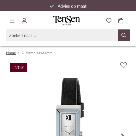
Advies op maat
Snelle verzending
Home
>
G-Frame 14x34mm
- 20
%