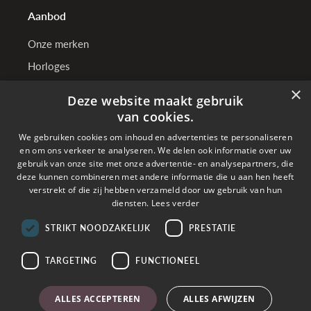
Aanbod
Onze merken
Horloges
Juwelen
×
Deze website maakt gebruik
van cookies.
We gebruiken cookies om inhoud en advertenties te personaliseren
TenSen Juweliers
en om ons verkeer te analyseren. We delen ook informatie over uw
gebruik van onze site met onze advertentie- en analysepartners, die
Wie zijn wij?
deze kunnen combineren met andere informatie die u aan hen heeft
Onze winkels
verstrekt of die zij hebben verzameld door uw gebruik van hun
diensten.
Lees verder
Bedrijfsgegevens
STRIKT NOODZAKELIJK
PRESTATIE
TARGETING
FUNCTIONEEL
Online betalen met
ALLES ACCEPTEREN
ALLES AFWIJZEN
Verzonden met