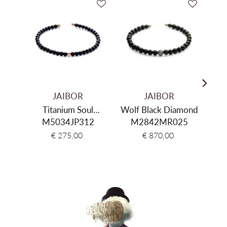
JAIBOR
JAIBOR
Titanium Soul
Wolf Black Diamond
Ceramics Onyx
M5034JP312
M2842MR025
€ 275,00
€ 870,00