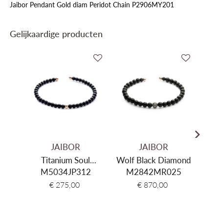
Jaibor Pendant Gold diam Peridot Chain P2906MY201
Gelijkaardige producten
JAIBOR
JAIBOR
Titanium Soul
Wolf Black Diamond
Ceramics Onyx
M5034JP312
M2842MR025
€ 275,00
€ 870,00