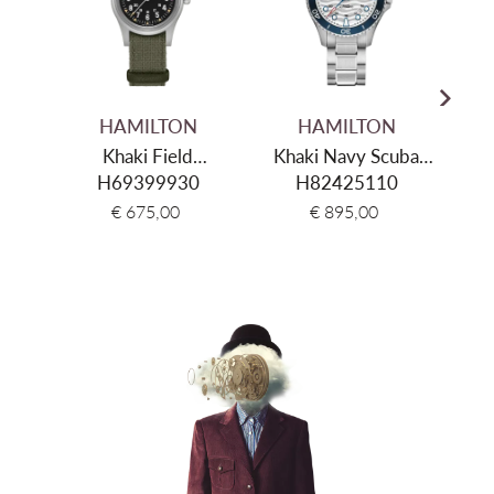
HAMILTON
HAMILTON
Khaki Field
Khaki Navy Scuba
Ameri
Mechanical 36
H69399930
H82425110
Auto
Mati
€ 675,00
€ 895,00