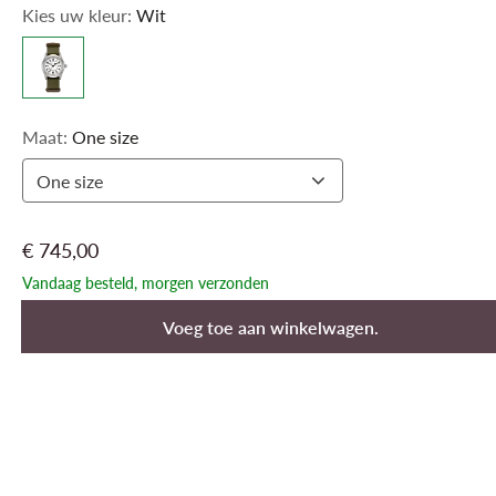
Kies uw kleur:
Wit
voor het militaire erfgoed van Hamilton. Dit model hier,
geïnspireerd door het leger en gemaakt om lang mee te gaan, is het
originele soldatenhorloge.
Maat:
One size
One size
€ 745,00
Vandaag besteld, morgen verzonden
Voeg toe aan winkelwagen.