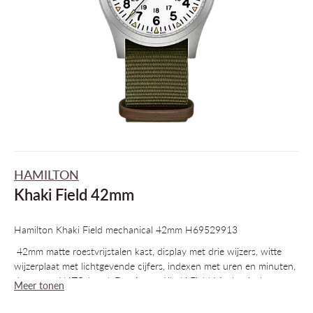
HAMILTON
Khaki Field 42mm
Hamilton Khaki Field mechanical 42mm H69529913
42mm matte roestvrijstalen kast, display met drie wijzers, witte
wijzerplaat met lichtgevende cijfers, indexen met uren en minuten,
duurzame NATO-band: De nieuwe Khaki Field Mechanical, een
Meer tonen
getrouwe recreatie van zijn originele voorganger uit de jaren ‘60,
en vormt een getrouwe weergave van de stijl die zo kenmerkend is