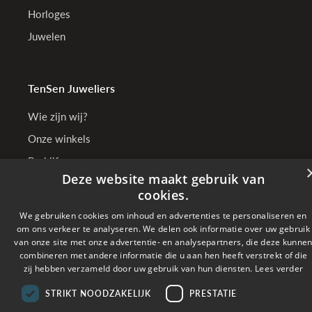
Horloges
Juwelen
TenSen Juweliers
Wie zijn wij?
Onze winkels
Bedrijfsgegevens
Deze website maakt gebruik van
cookies.
We gebruiken cookies om inhoud en advertenties te personaliseren en
Online betalen met
om ons verkeer te analyseren. We delen ook informatie over uw gebruik
van onze site met onze advertentie- en analysepartners, die deze kunne
combineren met andere informatie die u aan hen heeft verstrekt of die
Verzonden met
zij hebben verzameld door uw gebruik van hun diensten.
Lees verder
STRIKT NOODZAKELIJK
PRESTATIE
Copyright © 2026 TenSen Juweliers. All rights reserved - BE0407.661.108 - Powered