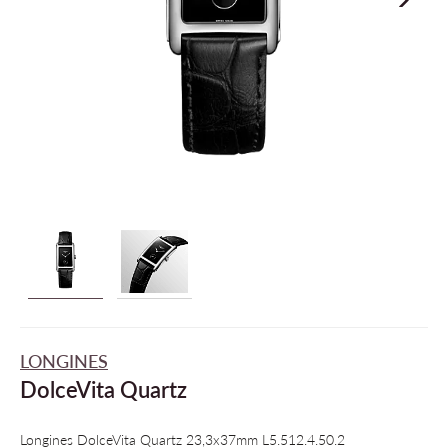
LONGINES
DolceVita Quartz
Longines DolceVita Quartz 23,3x37mm L5.512.4.50.2