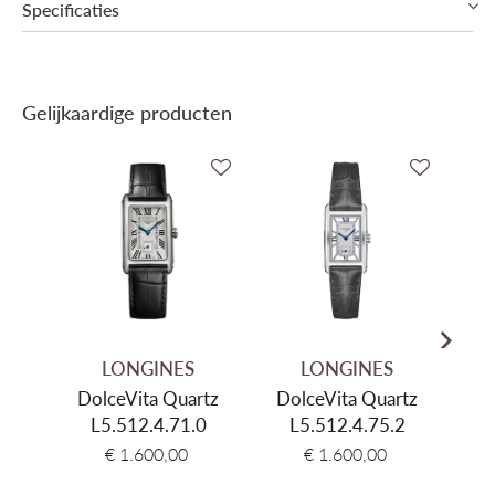
Specificaties
Collectie
Longines DolceVita
Gelijkaardige producten
Mechanisme
Quartz (Batterij)
Binnenwerk
Longines Cal. L176 (E.O.L.)
Diameter
23,30x37mm
Dikte
7.2mm
Materiaal kast
Roestvrij staal
Kleur kast
Zilver
Glas
Saffier
LONGINES
LONGINES
Kleur wijzerplaat
Zwart
DolceVita Quartz
DolceVita Quartz
Do
L5.512.4.71.0
L5.512.4.75.2
Materiaal armband
Alligatorleder
€ 1.600,00
€ 1.600,00
Kleur band
Zwart