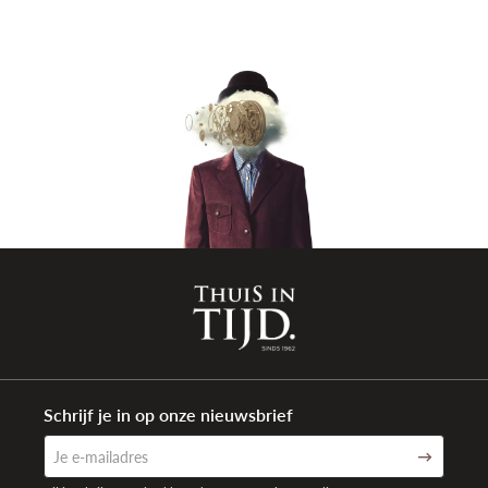
Sluiting type
Gespsluiting
Aanzetbreedte band
17mm
Waterdichtheid
3 ATM Spat-waterdicht (30 meter)
Garantie
2 jaar internationaal
Schrijf je in op onze nieuwsbrief