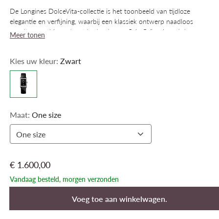
De Longines DolceVita-collectie is het toonbeeld van tijdloze
elegantie en verfijning, waarbij een klassiek ontwerp naadloos
wordt gecombineerd met hedendaagse flair. Geïnspireerd door een
Meer tonen
model uit de jaren 1920 en gekenmerkt door haar rechthoekige
kast en harmonieuze verhoudingen, heeft de lijn zich door de jaren
Kies uw kleur:
Zwart
heen ontwikkeld zonder haar oorspronkelijke identiteit te
verliezen. Deze horloges, die verkrijgbaar zijn in veel verschillende
materialen en kleuren, zijn een krachtige uitdrukking van elegantie
en stralen, net als de hele collectie, pure Italiaanse levensvreugde
uit.
Maat:
One size
One size
€ 1.600,00
Vandaag besteld, morgen verzonden
Voeg toe aan winkelwagen.