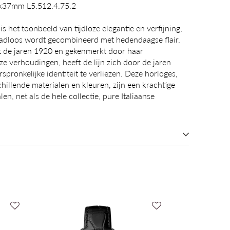
3x37mm L5.512.4.75.2
s het toonbeeld van tijdloze elegantie en verfijning,
aadloos wordt gecombineerd met hedendaagse flair.
t de jaren 1920 en gekenmerkt door haar
e verhoudingen, heeft de lijn zich door de jaren
pronkelijke identiteit te verliezen. Deze horloges,
schillende materialen en kleuren, zijn een krachtige
en, net als de hele collectie, pure Italiaanse
Longines DolceVita
Quartz (Batterij)
Longines Cal. L176 (E.O.L.)
23,30x37mm