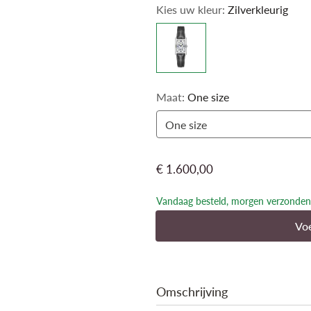
Kies uw kleur:
Zilverkleurig
kleuren, zijn een krachtige uitdrukkin
Italiaanse levensvreugde uit.
Maat:
One size
One size
€ 1.600,00
Vandaag besteld, morgen verzonden
Voe
Omschrijving