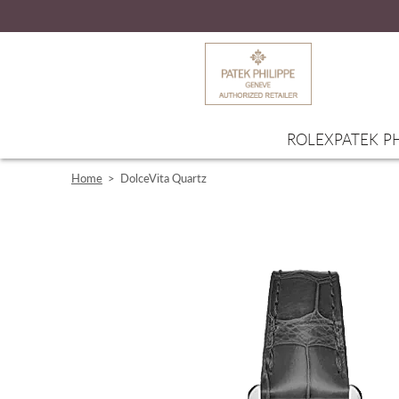
ROLEX
PATEK PH
Home
>
DolceVita Quartz