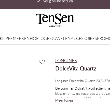
Advies op maat
Snelle verzending
ILIPPE
MERKEN
HORLOGES
JUWELEN
ACCESSOIRES
PROM
LONGINES
DolceVita Quartz
Longines DolceVita Quartz 23,3x37
De Longines DolceVita-collectie is he
klassiek ontwerp naadloos wordt ge
model uit de jaren 1920 en gekenme
Meer tonen
verhoudingen, heeft de lijn zich doo
identiteit te verliezen. Deze horloges