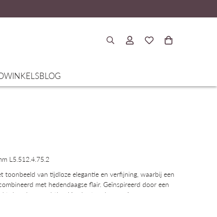
O
WINKELS
BLOG
mm L5.512.4.75.2
t toonbeeld van tijdloze elegantie en verfijning, waarbij een
combineerd met hedendaagse flair. Geïnspireerd door een
rkt door haar rechthoekige kast en harmonieuze
r de jaren heen ontwikkeld zonder haar oorspronkelijke
, die verkrijgbaar zijn in veel verschillende materialen en