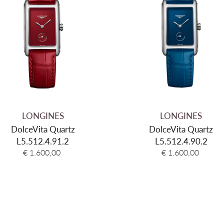
Dikte
Materiaal kast
Kleur kast
Glas
Kleur wijzerplaat
Materiaal armband
Kleur band
LONGINES
LONGINES
DolceVita Quartz
DolceVita Quartz
Sluiting type
L5.512.4.91.2
L5.512.4.90.2
Aanzetbreedte band
€ 1.600,00
€ 1.600,00
Waterdichtheid
Garantie