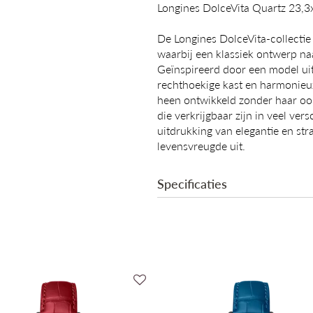
Longines DolceVita Quartz 23,
De Longines DolceVita-collectie i
waarbij een klassiek ontwerp n
Geïnspireerd door een model ui
rechthoekige kast en harmonieuz
heen ontwikkeld zonder haar oors
die verkrijgbaar zijn in veel ver
uitdrukking van elegantie en stral
levensvreugde uit.
Specificaties
Collectie
Mechanisme
Binnenwerk
Diameter