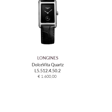
7.2mm
Roestvrij staal
Zilver
Saffier
Zilverkleurig
Alligatorleder
Grijs
LONGINES
DolceVita Quartz
Gespsluiting
L5.512.4.50.2
17mm
€ 1.600,00
3 ATM Spat-waterdicht (30 meter)
2 jaar internationaal