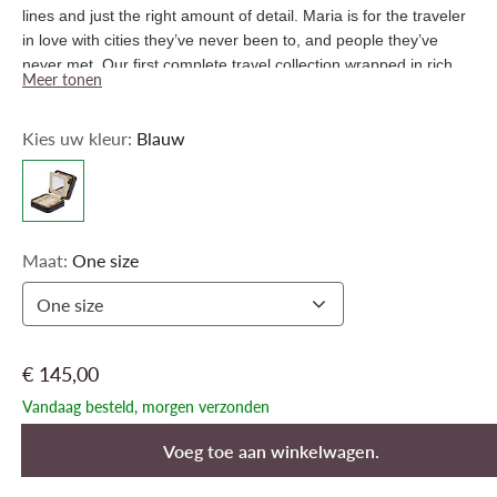
lines and just the right amount of detail. Maria is for the traveler
in love with cities they’ve never been to, and people they’ve
never met. Our first complete travel collection wrapped in rich
Meer tonen
smooth leathers and stunning gold accents. Take Maria
wherever you go while keeping your jewelry in place and
Kies uw kleur:
Blauw
creating a travel style that’s just for you – business, leisure, and
everything in between.
Maat:
One size
One size
€ 145,00
Vandaag besteld, morgen verzonden
Voeg toe aan winkelwagen.