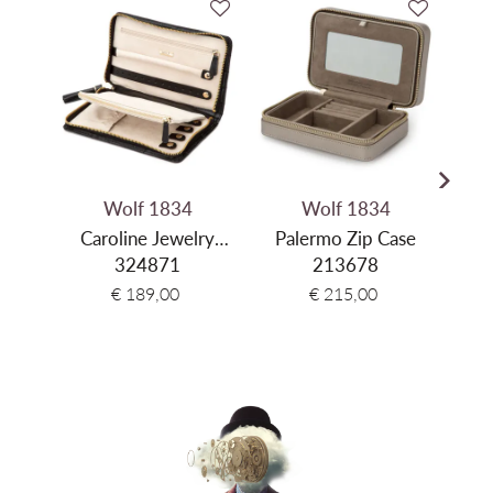
Wolf 1834
Wolf 1834
Caroline Jewelry
Palermo Zip Case
Mari
Portfolio
324871
213678
€ 189,00
€ 215,00