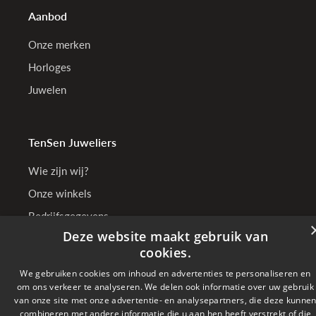
Aanbod
Onze merken
Horloges
Juwelen
TenSen Juweliers
Wie zijn wij?
Onze winkels
Bedrijfsgegevens
Deze website maakt gebruik van
cookies.
We gebruiken cookies om inhoud en advertenties te personaliseren en
Online betalen met
om ons verkeer te analyseren. We delen ook informatie over uw gebruik
van onze site met onze advertentie- en analysepartners, die deze kunne
Verzonden met
combineren met andere informatie die u aan hen heeft verstrekt of die