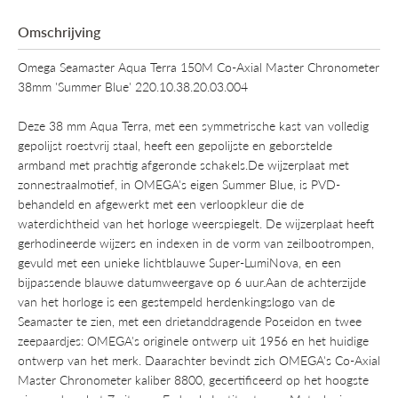
Omschrijving
Omega Seamaster Aqua Terra 150M Co-Axial Master Chronometer
38mm 'Summer Blue' 220.10.38.20.03.004
Deze 38 mm Aqua Terra, met een symmetrische kast van volledig
gepolijst roestvrij staal, heeft een gepolijste en geborstelde
armband met prachtig afgeronde schakels.De wijzerplaat met
zonnestraalmotief, in OMEGA's eigen Summer Blue, is PVD-
behandeld en afgewerkt met een verloopkleur die de
waterdichtheid van het horloge weerspiegelt. De wijzerplaat heeft
gerhodineerde wijzers en indexen in de vorm van zeilbootrompen,
gevuld met een unieke lichtblauwe Super-LumiNova, en een
bijpassende blauwe datumweergave op 6 uur.Aan de achterzijde
van het horloge is een gestempeld herdenkingslogo van de
Seamaster te zien, met een drietanddragende Poseidon en twee
zeepaardjes: OMEGA's originele ontwerp uit 1956 en het huidige
ontwerp van het merk. Daarachter bevindt zich OMEGA's Co-Axial
Master Chronometer kaliber 8800, gecertificeerd op het hoogste