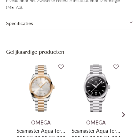
niveau door het Zwitserse Federale Instituut voor Metrologie
(METAS).
Specificaties
Collectie
Omega Seamaster, Omega Summer Blue
Gelijkaardige producten
Mechanisme
Automatisch mechanisch, Manufactuur
Omega Co-Axial Master Chronometer Cal.
Binnenwerk
8800
Gangreserve
55u Gangreserve
Diameter
38mm
Dikte
12.25mm
Materiaal kast
Roestvrij staal
OMEGA
OMEGA
Kleur kast
Zilver
Seamaster Aqua Terra
Seamaster Aqua Terra
Seam
Glas
Saffier