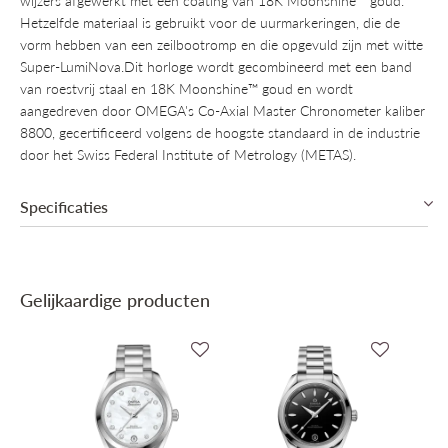
wijzers afgewerkt met een coating van 18K Moonshine™ goud.
Hetzelfde materiaal is gebruikt voor de uurmarkeringen, die de
vorm hebben van een zeilbootromp en die opgevuld zijn met witte
Super-LumiNova.Dit horloge wordt gecombineerd met een band
van roestvrij staal en 18K Moonshine™ goud en wordt
aangedreven door OMEGA's Co-Axial Master Chronometer kaliber
8800, gecertificeerd volgens de hoogste standaard in de industrie
door het Swiss Federal Institute of Metrology (METAS).
Specificaties
Collectie
Omega Seamaster
Gelijkaardige producten
Mechanisme
Automatisch mechanisch, Manufactuur
Omega Co-Axial Master Chronometer Cal.
Binnenwerk
8800
Gangreserve
55u Gangreserve
Diameter
34mm