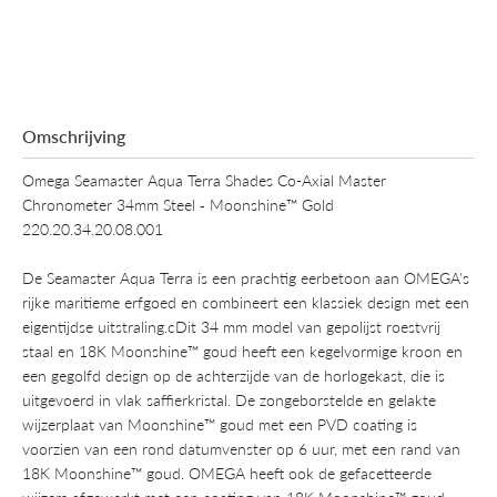
Omschrijving
Omega Seamaster Aqua Terra Shades Co-Axial Master
Chronometer 34mm Steel ‑ Moonshine™ Gold
220.20.34.20.08.001
De Seamaster Aqua Terra is een prachtig eerbetoon aan OMEGA's
rijke maritieme erfgoed en combineert een klassiek design met een
eigentijdse uitstraling.cDit 34 mm model van gepolijst roestvrij
staal en 18K Moonshine™ goud heeft een kegelvormige kroon en
een gegolfd design op de achterzijde van de horlogekast, die is
uitgevoerd in vlak saffierkristal. De zongeborstelde en gelakte
wijzerplaat van Moonshine™ goud met een PVD coating is
voorzien van een rond datumvenster op 6 uur, met een rand van
18K Moonshine™ goud. OMEGA heeft ook de gefacetteerde