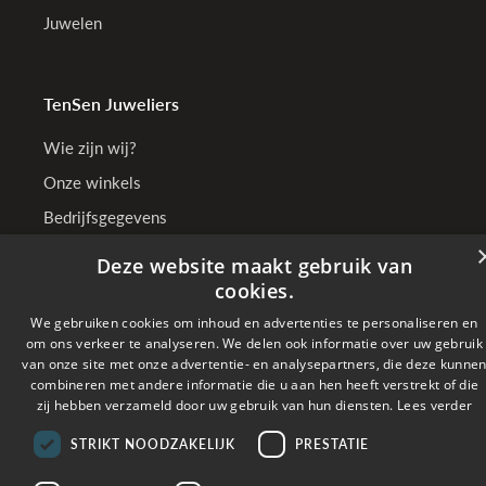
Juwelen
TenSen Juweliers
Wie zijn wij?
Onze winkels
Bedrijfsgegevens
Deze website maakt gebruik van
cookies.
Online betalen met
We gebruiken cookies om inhoud en advertenties te personaliseren en
om ons verkeer te analyseren. We delen ook informatie over uw gebruik
van onze site met onze advertentie- en analysepartners, die deze kunne
Verzonden met
combineren met andere informatie die u aan hen heeft verstrekt of die
zij hebben verzameld door uw gebruik van hun diensten.
Lees verder
Copyright © 2026 TenSen Juweliers. All rights reserved - BE0407.661.108 - Powered
STRIKT NOODZAKELIJK
PRESTATIE
by
Tilroy