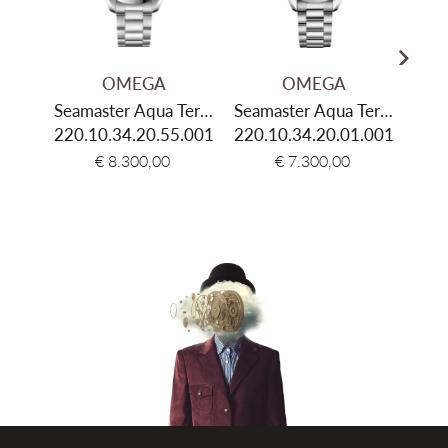
Dikte
12mm
Materiaal kast
Staal & 18k Moonshine™ Gold
OMEGA
OMEGA
Kleur kast
Zilver & Geel goud
Seamaster Aqua Terra
Seamaster Aqua Terra
Seam
Glas
Saffier
220.10.34.20.55.001
150M 34mm
220.10.34.20.01.001
150M 34mm
220.
Kleur wijzerplaat
Goudkleurig
€ 8.300,00
€ 7.300,00
Materiaal
Roestvrij staal & 18k Moonshine™ Gold
armband
Kleur band
Zilver & Geel goud
Sluiting type
Vlindersluiting met drukknoppen
Aanzetbreedte
16mm
band
Waterdichtheid
15 ATM (150 meter)
Garantie
5 jaar internationaal