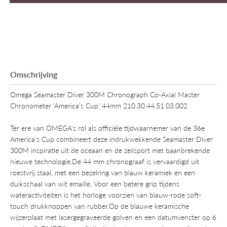
nodig, wat zorgt voor een betrouwbare tijdweergave en de
mogelijkheid om de gemeten tijd vast te zetten. Op de
alveolvormige achterkant van de kast zijn de gravures ingevuld met
blauwe lak en vormen ze een eerbetoon aan de "36e America's
Cup" en "Auckland 2021".Het horloge wordt geleverd met een
metalen armband en een extra rubberen band, beide voorzien van
OMEGA's nieuwe gepatenteerde Quick Change-systeem. Het
Omschrijving
wordt aangedreven door het Co-Axial Master Chronometer
Kaliber 9900 en wordt geleverd in een speciale presentatiedoos in
Omega Seamaster Diver 300M Chronograph Co-Axial Master
de kleuren van de America's Cup.
Chronometer 'America’s Cup' 44mm 210.30.44.51.03.002
Ter ere van OMEGA's rol als officiële tijdwaarnemer van de 36e
America's Cup combineert deze indrukwekkende Seamaster Diver
300M inspiratie uit de oceaan en de zeilsport met baanbrekende
nieuwe technologie.De 44 mm chronograaf is vervaardigd uit
roestvrij staal, met een bezelring van blauw keramiek en een
duikschaal van wit emaille. Voor een betere grip tijdens
wateractiviteiten is het horloge voorzien van blauw-rode soft-
touch drukknoppen van rubber.Op de blauwe keramische
wijzerplaat met lasergegraveerde golven en een datumvenster op 6