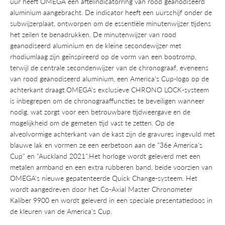
uur heeft OMEGA een aftelindicatorring van rood geanodiseerd
aluminium aangebracht. De indicator heeft een uurschijf onder de
subwijzerplaat, ontworpen om de essentiële minutenwijzer tijdens
het zeilen te benadrukken. De minutenwijzer van rood
geanodiseerd aluminium en de kleine secondewijzer met
rhodiumlaag zijn geïnspireerd op de vorm van een bootromp,
terwijl de centrale secondenwijzer van de chronograaf, eveneens
van rood geanodiseerd aluminium, een America's Cup-logo op de
achterkant draagt.OMEGA's exclusieve CHRONO LOCK-systeem
is inbegrepen om de chronograaffuncties te beveiligen wanneer
nodig, wat zorgt voor een betrouwbare tijdweergave en de
mogelijkheid om de gemeten tijd vast te zetten. Op de
alveolvormige achterkant van de kast zijn de gravures ingevuld met
blauwe lak en vormen ze een eerbetoon aan de "36e America's
Cup" en "Auckland 2021".Het horloge wordt geleverd met een
metalen armband en een extra rubberen band, beide voorzien van
OMEGA's nieuwe gepatenteerde Quick Change-systeem. Het
wordt aangedreven door het Co-Axial Master Chronometer
Kaliber 9900 en wordt geleverd in een speciale presentatiedoos in
de kleuren van de America's Cup.