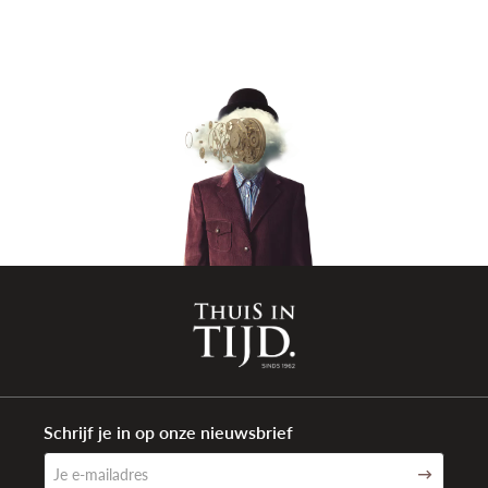
Kleur wijzerplaat
Blauw
Materiaal
Roestvrij staal
armband
Kleur band
Zilver
Sluiting type
Vouwsluiting met drukknoppen
Aanzetbreedte
21mm
band
Waterdichtheid
30 ATM (300 meter)
Garantie
5 jaar internationaal
Weergave
Analoog
Schrijf je in op onze nieuwsbrief