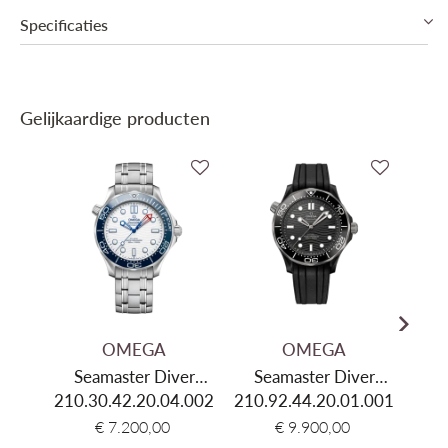
Specificaties
Collectie
Omega Seamaster Diver
Gelijkaardige producten
Mechanisme
Automatisch mechanisch, Manufactuur
Omega Co-Axial Master Chronometer Cal.
Binnenwerk
9900
Gangreserve
60u Gangreserve
Diameter
44mm
Dikte
17,2mm
Materiaal kast
Roestvrij Staal & Keramiek
OMEGA
OMEGA
Kleur kast
Zilver & Blauw
Seamaster Diver
Seamaster Diver
S
Bezel
Unidirectioneel draaibaar
300M 'America's Cup'
210.30.42.20.04.002
210.92.44.20.01.001
300M
210.
30
Glas
Saffier
€ 7.200,00
€ 9.900,00