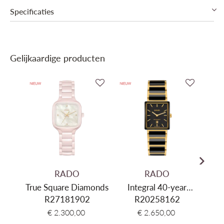
Specificaties
Collectie
Rado True Round
Gelijkaardige producten
RADO
RADO
True Square Diamonds
Integral 40-year
In
R27181902
Anniversary Edition
R20258162
€ 2.300,00
€ 2.650,00