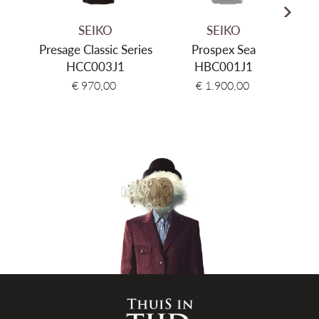
Kleur wijzerplaat
Zilver
SEIKO
SEIKO
Materiaal armband
Roestvrij staal
Presage Classic Series
Prospex Sea
HCC003J1
HBC001J1
Kleur band
Zilver
€ 970,00
€ 1.900,00
Sluiting type
Vouwsluiting
Waterdichtheid
5 ATM (50 meter)
Garantie
3 jaar internationaal