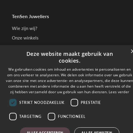
TenSen Juweliers
Wie zijn wij?
Onze winkels
Bedrijfsgegevens
Deze website maakt gebruik van
cookies.
We gebruiken cookies om inhoud en advertenties te personaliseren en
Online betalen met
om ons verkeer te analyseren. We delen ook informatie over uw gebruik
van onze site met onze advertentie- en analysepartners, die deze kunne
combineren met andere informatie die u aan hen heeft verstrekt of die
Verzonden met
zij hebben verzameld door uw gebruik van hun diensten.
Lees verder
STRIKT NOODZAKELIJK
PRESTATIE
Copyright © 2026 TenSen Juweliers. All rights reserved - BE0407.661.108 - Powered
by
Tilroy
TARGETING
FUNCTIONEEL
ALLES ACCEPTEREN
ALLES AFWIJZEN