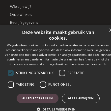
Wie zijn wij?
Onze winkels
Bedrijfsgegevens
Deze website maakt gebruik van
cookies.
Online betalen met
We gebruiken cookies om inhoud en advertenties te personaliseren en
om ons verkeer te analyseren. We delen ook informatie over uw gebruik
van onze site met onze advertentie- en analysepartners, die deze kunne
Verzonden met
combineren met andere informatie die u aan hen heeft verstrekt of die
zij hebben verzameld door uw gebruik van hun diensten.
Lees verder
STRIKT NOODZAKELIJK
PRESTATIE
Copyright © 2026 TenSen Juweliers. All rights reserved - BE0407.661.108 - Powered
by
Tilroy
TARGETING
FUNCTIONEEL
ALLES ACCEPTEREN
ALLES AFWIJZEN
DETAILS WEERGEVEN