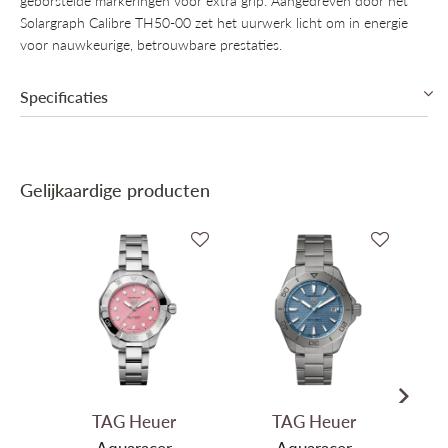
geborstelde markeringen voor extra grip. Aangedreven door het
Solargraph Calibre TH50-00 zet het uurwerk licht om in energie
voor nauwkeurige, betrouwbare prestaties.
Specificaties
Collectie
TAG Heuer Aquaracer
Gelijkaardige producten
Mechanisme
Solar (Quartz)
Binnenwerk
TAG Heuer Cal. TH50-00 Solargraph
Diameter
40mm
Materiaal kast
Roestvrij staal
Kleur kast
Zilver
Materiaal bezel
Roestvrij Staal
Glas
Saffier
TAG Heuer
TAG Heuer
Kleur wijzerplaat
Groen