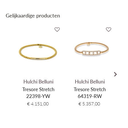
Gewicht Goud
6,40 gr
Gelijkaardige producten
Edelmetaal kleur
Geel Goud
Gewicht Edelsteen
0,10 ct
Hulchi Belluni
Hulchi Belluni
Tresore Stretch
Tresore Stretch
22398-YW
64319-RW
€ 4.151,00
€ 5.357,00