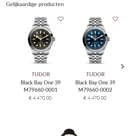
Gelijkaardige producten
Mechanisme
Automatisch mechanisch, Manufactuur
Binnenwerk
Cal. MT5602 (COSC)
Gangreserve
70u Gangreserve
Diameter
39mm
Dikte
12mm
Materiaal kast
Roestvrij Staal & 18kt Goud
Kleur kast
Zilver & Geel goud
TUDOR
TUDOR
Glas
Saffier
Black Bay One 39
Black Bay One 39
M79660-0001
M79660-0002
Kleur wijzerplaat
Zilverkleurig
€ 4.470,00
€ 4.470,00
Materiaal armband
Roestvrij staal & 18kt goud
Kleur band
Zilver & Geel goud
Sluiting type
Vouwsluiting met veiligheidsklep
Aanzetbreedte band
21mm