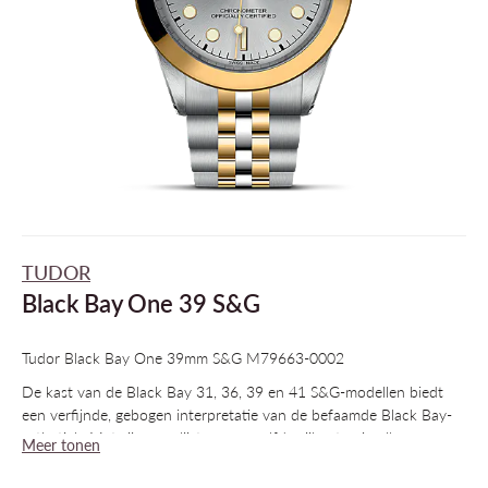
TUDOR
Black Bay One 39 S&G
Tudor Black Bay One 39mm S&G M79663-0002
De kast van de Black Bay 31, 36, 39 en 41 S&G-modellen biedt
een verfijnde, gebogen interpretatie van de befaamde Black Bay-
esthetiek. Met zijn gepolijste en gewelfde zijkanten in alle
Meer tonen
beschikbare maten wordt het zachte silhouet geaccentueerd door
een nieuwe gebogen opwindkroon. Naast de verleidelijke