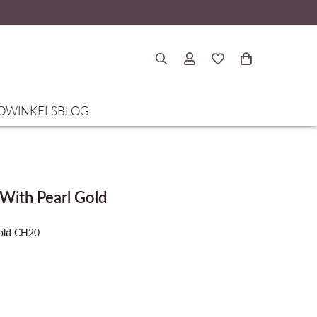
O
WINKELS
BLOG
With Pearl Gold
Gold CH20