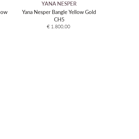
YANA NESPER
YAN
llow
Yana Nesper Bangle Yellow Gold
Nauti
CH5
€ 1.800,00
€ 1