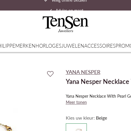
Advies op maat
Snelle verzending
ILIPPE
MERKEN
HORLOGES
JUWELEN
ACCESSOIRES
PROM
YANA NESPER
Yana Nesper Necklace 
Yana Nesper Necklace With Pearl 
Meer tonen
Kies uw kleur:
Beige