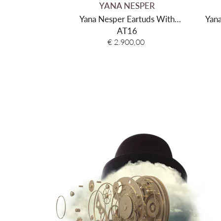
YANA NESPER
Yana Nesper Eartuds With
Yana
Diamonds Gold
AT16
€ 2.900,00