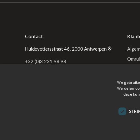
Contact
Klant
Huidevettersstraat 46, 2000 Antwerpen
Algem
Omrui
+32 (0)3 231 98 98
Bel ons
Garan
Privac
info@tensen.be
We gebruike
Mail ons
Mijn b
We delen ook
deze kun
Veelg
STRI
Verzon
Online betalen met