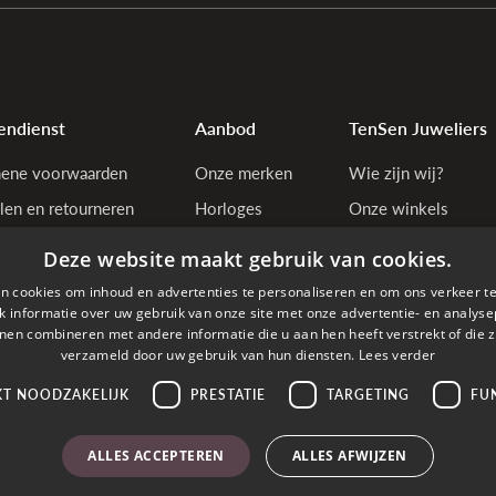
endienst
Aanbod
TenSen Juweliers
ene voorwaarden
Onze merken
Wie zijn wij?
len en retourneren
Horloges
Onze winkels
tiebepalingen
Juwelen
Bedrijfsgegevens
Deze website maakt gebruik van cookies.
y & cookie policy
n cookies om inhoud en advertenties te personaliseren en om ons verkeer te
estelling annuleren
 informatie over uw gebruik van onze site met onze advertentie- en analyse
nen combineren met andere informatie die u aan hen heeft verstrekt of die z
estelde vragen
verzameld door uw gebruik van hun diensten.
Lees verder
KT NOODZAKELIJK
PRESTATIE
TARGETING
FU
den met
ALLES ACCEPTEREN
ALLES AFWIJZEN