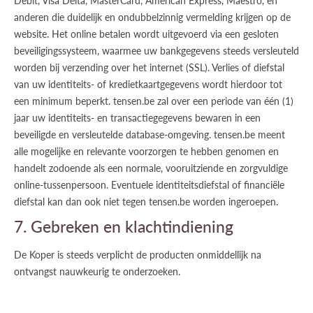
Debit, Visa Delta, MasterCard, American Express, Maestro, en
anderen die duidelijk en ondubbelzinnig vermelding krijgen op de
website. Het online betalen wordt uitgevoerd via een gesloten
beveiligingssysteem, waarmee uw bankgegevens steeds versleuteld
worden bij verzending over het internet (SSL). Verlies of diefstal
van uw identiteits- of kredietkaartgegevens wordt hierdoor tot
een minimum beperkt. tensen.be zal over een periode van één (1)
jaar uw identiteits- en transactiegegevens bewaren in een
beveiligde en versleutelde database-omgeving. tensen.be meent
alle mogelijke en relevante voorzorgen te hebben genomen en
handelt zodoende als een normale, vooruitziende en zorgvuldige
online-tussenpersoon. Eventuele identiteitsdiefstal of financiële
diefstal kan dan ook niet tegen tensen.be worden ingeroepen.
7. Gebreken en klachtindiening
De Koper is steeds verplicht de producten onmiddellijk na
ontvangst nauwkeurig te onderzoeken.