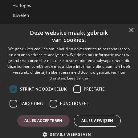
Horloges
Juwelen
×
Deze website maakt gebruik
TenSen Juweliers
van cookies.
We gebruiken cookies om inhoud en advertenties te personaliseren
Wie zijn wij?
en om ons verkeer te analyseren. We delen ook informatie over uw
Onze winkels
gebruik van onze site met onze advertentie- en analysepartners, die
deze kunnen combineren met andere informatie die u aan hen heeft
Bedrijfsgegevens
verstrekt of die zij hebben verzameld door uw gebruik van hun
diensten.
Lees verder
STRIKT NOODZAKELIJK
PRESTATIE
Online betalen met
TARGETING
FUNCTIONEEL
Verzonden met
ALLES ACCEPTEREN
ALLES AFWIJZEN
Copyright © 2026 TenSen Juweliers. All rights reserved - BE0407.661.108 - Powered
DETAILS WEERGEVEN