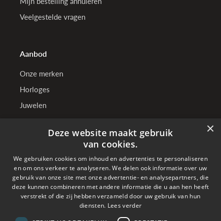
Mijn bestelling annuleren
Veelgestelde vragen
Aanbod
Onze merken
Horloges
Juwelen
×
Deze website maakt gebruik
TenSen Juweliers
van cookies.
We gebruiken cookies om inhoud en advertenties te personaliseren
Wie zijn wij?
en om ons verkeer te analyseren. We delen ook informatie over uw
Onze winkels
gebruik van onze site met onze advertentie- en analysepartners, die
deze kunnen combineren met andere informatie die u aan hen heeft
Bedrijfsgegevens
verstrekt of die zij hebben verzameld door uw gebruik van hun
diensten.
Lees verder