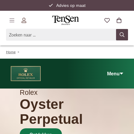
Advies op maat
Snelle verzending
Home
>
Menu
Rolex
Oyster
Perpetual