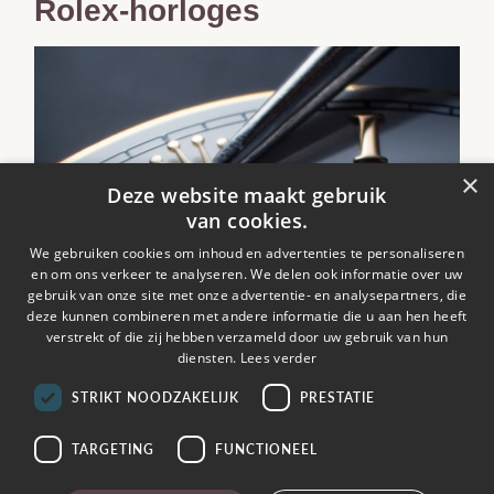
Rolex-horloges
×
Deze website maakt gebruik
van cookies.
We gebruiken cookies om inhoud en advertenties te personaliseren
en om ons verkeer te analyseren. We delen ook informatie over uw
gebruik van onze site met onze advertentie- en analysepartners, die
deze kunnen combineren met andere informatie die u aan hen heeft
verstrekt of die zij hebben verzameld door uw gebruik van hun
Vind uw Rolex
diensten.
Lees verder
Ontdek de Rolex-collecties
STRIKT NOODZAKELIJK
PRESTATIE
Meer weten
TARGETING
FUNCTIONEEL
Rolex Accessoires