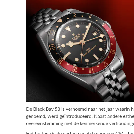
De Black Bay 58 is vernoemd naar het jaar waarin 
genoemd, werd geïntroduceerd. Naast andere esthet
overeenstemming met de kenmerkende verhoudingen
Het horloge is de perfecte match voor een GMT-funct