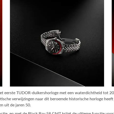
het eerste TUDOR-duikershorloge met een waterdichtheid tot 20
ische verwijzingen naar dit beroemde historische horloge heeft
 uit de jaren 50.
ie, en met de Black Bay 58 GMT krijgt de ultieme functie voor d