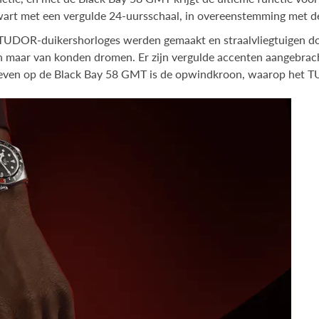
wart met een vergulde 24-uursschaal, in overeenstemming met de
TUDOR-duikershorloges werden gemaakt en straalvliegtuigen door
 maar van konden dromen. Er zijn vergulde accenten aangebrach
ebleven op de Black Bay 58 GMT is de opwindkroon, waarop het T