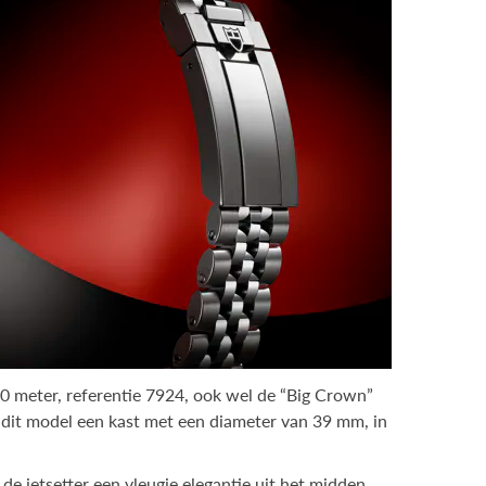
0 meter, referentie 7924, ook wel de “Big Crown”
 dit model een kast met een diameter van 39 mm, in
e jetsetter een vleugje elegantie uit het midden