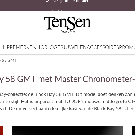
Advies op maat
Snelle verzending
ILIPPE
MERKEN
HORLOGES
JUWELEN
ACCESSOIRES
PROM
ay 58 GMT
y 58 GMT met Master Chronometer-c
y-collectie: de Black Bay 58 GMT. Dit model doet denken aan ee
egante stijl. Het is uitgerust met TUDOR's nieuwe middelgrote
el. De universeel aantrekkelijke kast van de Black Bay 58 is het