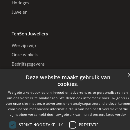
Horloges
Juwelen
TenSen Juweliers
Wie zijn wij?
Onze winkels
Bedrijfsgegevens
Deze website maakt gebruik van
cookies.
Online betalen met
We gebruiken cookies om inhoud en advertenties te personaliseren en
om ons verkeer te analyseren. We delen ook informatie over uw gebruik
van onze site met onze advertentie- en analysepartners, die deze kunne
Verzonden met
combineren met andere informatie die u aan hen heeft verstrekt of die
zij hebben verzameld door uw gebruik van hun diensten.
Lees verder
Copyright © 2026 TenSen Juweliers. All rights reserved - BE0407.661.108 - Powered
STRIKT NOODZAKELIJK
PRESTATIE
by
Tilroy