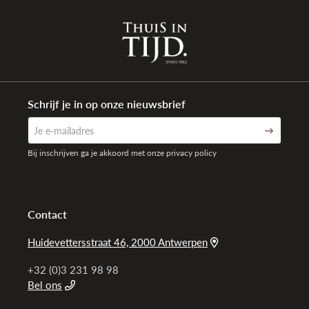
Sluiting type
Vouwsluiting met drukknoppen
Aanzetbreedte
18/16mm
band
Referentie
1097P
band
Schrijf je in op onze nieuwsbrief
Totaal gewicht
60,8 gr
Waterdichtheid
10 ATM (100 meter)
Bij inschrijven ga je akkoord met onze privacy policy
Garantie
2 + 2 jaar internationaal na registratie
Contact
Huidevettersstraat 46, 2000 Antwerpen
+32 (0)3 231 98 98
Bel ons