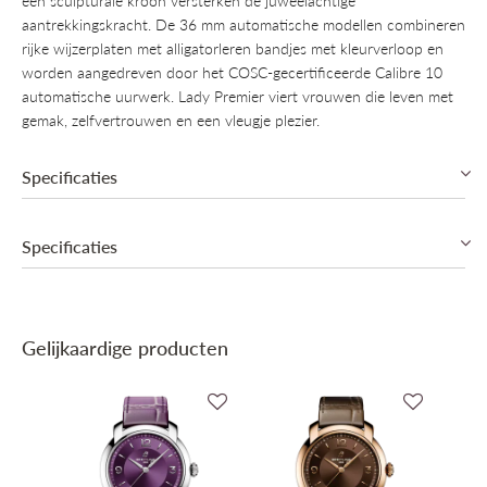
een sculpturale kroon versterken de juweelachtige
aantrekkingskracht. De 36 mm automatische modellen combineren
rijke wijzerplaten met alligatorleren bandjes met kleurverloop en
worden aangedreven door het COSC-gecertificeerde Calibre 10
automatische uurwerk. Lady Premier viert vrouwen die leven met
gemak, zelfvertrouwen en een vleugje plezier.
Specificaties
Specificaties
Automatic, Caliber Breitling 10 (COSC)
Gangreserve van 42u
Kast in roestvrij staal
Collectie
Breitling Premier
Glasrand bezet met 36 Lab-grown briljanten 0,95ct (VS)
Krasbestendig Saffier glas
Gelijkaardige producten
Mechanisme
Automatisch mechanisch
Grijze wijzerplaat
Grijs Alligator leder armband
Binnenwerk
Breitling Cal. 10 (COSC)
Vouwsluiting met drukknoppen in roestvrij staal
Gangreserve
42u Gangreserve
Waterdicht tot 10 ATM (100m)
Functies
Uur & Minuten, Seconden