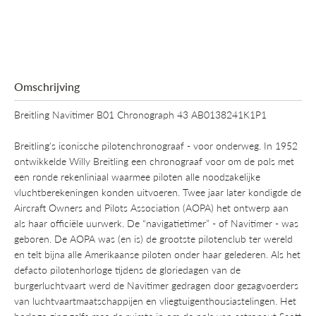
geborstelde metalen elementen zorgen voor een glanzende, maar
ingetogen afwerking. Het meest opvallend zijn de nieuwe kleuren
in blauw-, groen- en kopertinten die de vernieuwde
wijzerplaatopties definiëren. En als er één update is die zeker
nostalgie zal opwekken, dan is het wel de terugkeer van de AOPA
vleugels naar hun oorspronkelijke positie.
Omschrijving
Breitling Navitimer B01 Chronograph 43 AB0138241K1P1
Breitling's iconische pilotenchronograaf - voor onderweg. In 1952
ontwikkelde Willy Breitling een chronograaf voor om de pols met
een ronde rekenliniaal waarmee piloten alle noodzakelijke
vluchtberekeningen konden uitvoeren. Twee jaar later kondigde de
Aircraft Owners and Pilots Association (AOPA) het ontwerp aan
als haar officiële uurwerk. De “navigatietimer” - of Navitimer - was
geboren. De AOPA was (en is) de grootste pilotenclub ter wereld
en telt bijna alle Amerikaanse piloten onder haar gelederen. Als het
defacto pilotenhorloge tijdens de gloriedagen van de
burgerluchtvaart werd de Navitimer gedragen door gezagvoerders
van luchtvaartmaatschappijen en vliegtuigenthousiastelingen. Het