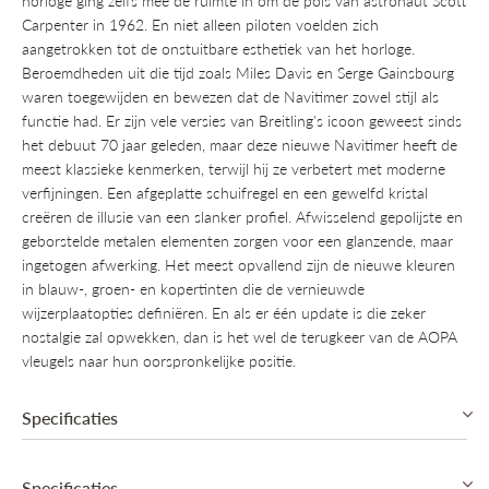
horloge ging zelfs mee de ruimte in om de pols van astronaut Scott
Carpenter in 1962. En niet alleen piloten voelden zich
aangetrokken tot de onstuitbare esthetiek van het horloge.
Beroemdheden uit die tijd zoals Miles Davis en Serge Gainsbourg
waren toegewijden en bewezen dat de Navitimer zowel stijl als
functie had. Er zijn vele versies van Breitling's icoon geweest sinds
het debuut 70 jaar geleden, maar deze nieuwe Navitimer heeft de
meest klassieke kenmerken, terwijl hij ze verbetert met moderne
verfijningen. Een afgeplatte schuifregel en een gewelfd kristal
creëren de illusie van een slanker profiel. Afwisselend gepolijste en
geborstelde metalen elementen zorgen voor een glanzende, maar
ingetogen afwerking. Het meest opvallend zijn de nieuwe kleuren
in blauw-, groen- en kopertinten die de vernieuwde
wijzerplaatopties definiëren. En als er één update is die zeker
nostalgie zal opwekken, dan is het wel de terugkeer van de AOPA
vleugels naar hun oorspronkelijke positie.
Specificaties
Automatic, Manufacture Breitling B01 (COSC)
Specificaties