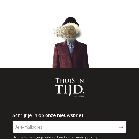
Kleur bezel
Zilverkleurig
Glas
Saffier
Kleur
Koperkleurig
wijzerplaat
Materiaal
Alligatorleder
armband
Kleur band
Zwart
Sluiting type
Vouwsluiting met drukknoppen
Aanzetbreedte
22/18mm
band
Referentie
1055P
band
Schrijf je in op onze nieuwsbrief
Totaal gewicht
98,0 gr
Waterdichtheid
3 ATM Spat-waterdicht (30 meter)
Bij inschrijven ga je akkoord met onze privacy policy