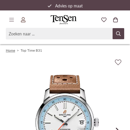
Advies op maat
Snelle verzending
Home
>
Top Time B31