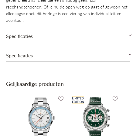
geperforeerd kalfsleer die een knipoog geeft naar
racehandschoenen. Of je nu de open weg op gaat of gewoon het
alledaagse doet, dit horloge is een viering van individualiteit en
avontuur.
Specificaties
Automatic, Manufacture Breitling B31 (COSC)
Specificaties
78u Gangreserve
Datum aanduiding
Kast in roestvrij staal
Collectie
Breitling Top Time
Krasbestendig Saffier glas met vergrootglas
Kalfsleder leder armband met gespsluiting
Gelijkaardige producten
Mechanisme
Automatisch mechanisch, Manufactuur
Waterdicht tot 10 ATM (100m)
Binnenwerk
Breitling Cal. B31 (COSC)
Gangreserve
78u Gangreserve
Diameter
38mm
Materiaal kast
Roestvrij staal