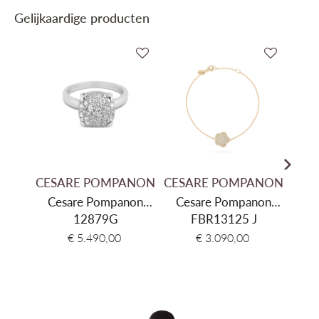
Gelijkaardige producten
CESARE POMPANON
CESARE POMPANON
CES
Cesare Pompanon
Cesare Pompanon
Ce
Ring Bague Poppy
12879G
Bracelet Fiore Di
FBR13125 J
C
Pavage 12879G
Mamma Jaune
€ 5.490,00
€ 3.090,00
FBR13125 J