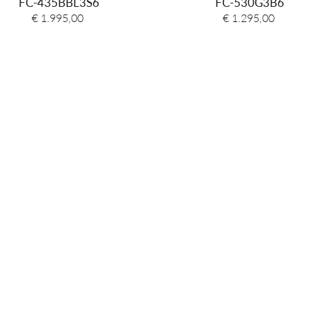
FC-435BBL3S6
FC-530G3B6
Garantie
€ 1.995,00
€ 1.295,00
Weergave