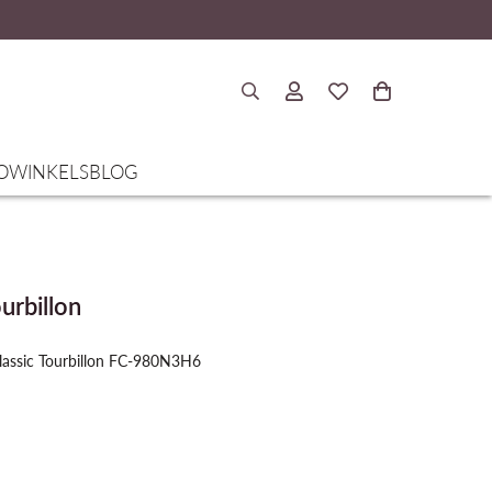
O
WINKELS
BLOG
urbillon
lassic Tourbillon FC-980N3H6