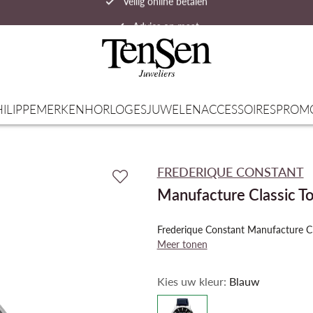
Advies op maat
Snelle verzending
ILIPPE
MERKEN
HORLOGES
JUWELEN
ACCESSOIRES
PROM
FREDERIQUE CONSTANT
Manufacture Classic To
Frederique Constant Manufacture C
Meer tonen
Kies uw kleur:
Blauw