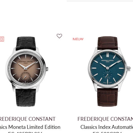
Collectie
Mechanisme
Binnenwerk
Gangreserve
Diameter
Materiaal kast
Kleur kast
Kleur wijzerplaat
Materiaal armband
Kleur band
Sluiting type
REDERIQUE CONSTANT
FREDERIQUE CONSTA
sics Moneta Limited Edition
Classics Index Automati
Waterdichtheid