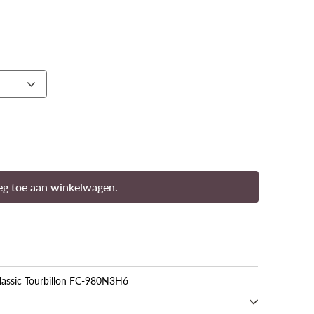
g toe aan winkelwagen.
lassic Tourbillon FC-980N3H6