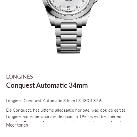
LONGINES
Conquest Automatic 34mm
Longines Conquest Automatic 34mm L3.430.4.87.6
De Conquest, het ultieme alledaagse horloge, was ook de eerste
Longines-collectie waarvan de naam in 1954 werd beschermd
door het Zwitserse federale instituut voor intellectueel eigendom.
Meer tonen
De collectie is sindsdien geëvolueerd op het vlak van design en
technologie, maar is trouw gebleven aan haar oorspronkelijke