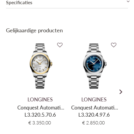
Specificaties
Collectie
Longines Conquest
Gelijkaardige producten
Mechanisme
Automatisch mechanisch
Binnenwerk
Longines Cal. L888
Gangreserve
72u Gangreserve
Diameter
34mm
Dikte
10.9mm
Materiaal kast
Roestvrij staal
Kleur kast
Zilver
LONGINES
LONGINES
Glas
Saffier
Conquest Automatic
Conquest Automatic
Con
L3.320.5.70.6
30mm
L3.320.4.97.6
30mm
Kleur wijzerplaat
Wit, Parelmoer
€ 3.350,00
€ 2.850,00
Materiaal armband
Roestvrij staal