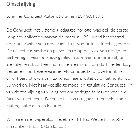
Omschrijving
Longines Conquest Automatic 34mm L3.430.4.87.6
De Conquest, het ultieme alledaagse horloge, was ook de eerste
Longines-collectie waarvan de naam in 1954 werd beschermd
door het Zwitserse federale instituut voor intellectueel eigendom.
De collectie is sindsdien geëvolueerd op het vlak van design en
technologie, maar is trouw gebleven aan haar oorspronkelijke
identiteit en straalt een harmonieuze mix uit van durf, hedendaags
design en sportieve elegantie. Elk Conquest-horloge toont het
onwrikbare streven van Longines naar prestaties en uitmuntende
uurwerken. Met haar veelzijdige modellen getuigt de Conquest-lijn
van de toewijding van Longines om horloges te maken voor elk
facet van het leven. De collectie is verkrijgbaar in verschillende
maten, materialen en kleuren.
Wit parelmoer wijzerplaat bezet met 14 Top Wesselton VS-SI-
diamanten (totaal 0.035 karaat)