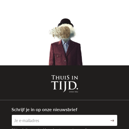
Kleur band
Zilver
Sluiting type
Vlindersluiting met drukknoppen
Aanzetbreedte band
17mm
Waterdichtheid
10 ATM (100 meter)
Garantie
5 jaar internationaal
Schrijf je in op onze nieuwsbrief