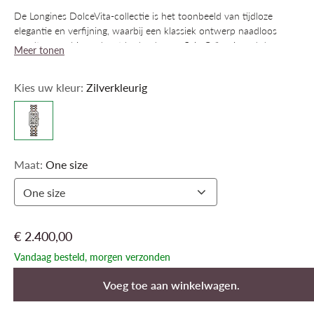
De Longines DolceVita-collectie is het toonbeeld van tijdloze
elegantie en verfijning, waarbij een klassiek ontwerp naadloos
wordt gecombineerd met hedendaagse flair. Geïnspireerd door een
Meer tonen
model uit de jaren 1920 en gekenmerkt door haar rechthoekige
kast en harmonieuze verhoudingen, heeft de lijn zich door de jaren
Kies uw kleur:
Zilverkleurig
heen ontwikkeld zonder haar oorspronkelijke identiteit te
verliezen. Deze horloges, die verkrijgbaar zijn in veel verschillende
materialen en kleuren, zijn een krachtige uitdrukking van elegantie
en stralen, net als de hele collectie, pure Italiaanse levensvreugde
uit.
Maat:
One size
One size
€ 2.400,00
Vandaag besteld, morgen verzonden
Voeg toe aan winkelwagen.