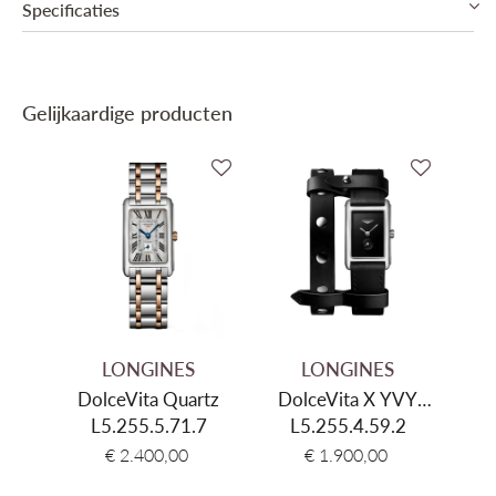
Specificaties
Collectie
Longines DolceVita
Gelijkaardige producten
Mechanisme
Quartz (Batterij)
Binnenwerk
Longines Cal. L178 (E.O.L.)
Diameter
20,8x32mm
Dikte
6.9mm
Kleur kast
Zilver
Materiaal kast
Roestvrij staal
Glas
Saffier
LONGINES
LONGINES
Kleur wijzerplaat
Zilver
DolceVita Quartz
DolceVita X YVY
L5.255.5.71.7
L5.255.4.59.2
Quartz
Materiaal armband
Roestvrij staal & 18kt goud
€ 2.400,00
€ 1.900,00
Kleur band
Zilver & Geel goud