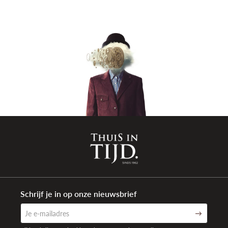
Sluiting type
Vlindersluiting met drukknoppen
Aanzetbreedte band
15mm
Waterdichtheid
3 ATM Spat-waterdicht (30 meter)
Garantie
2 jaar internationaal
Schrijf je in op onze nieuwsbrief