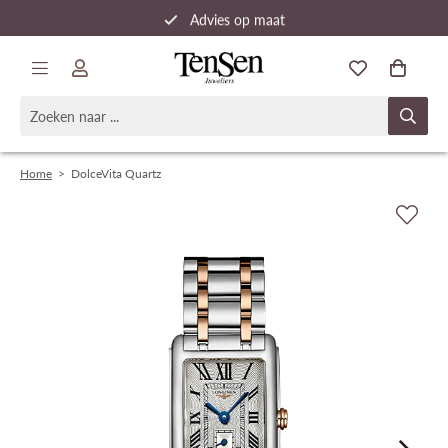
Advies op maat
Snelle verzending
Home
>
DolceVita Quartz