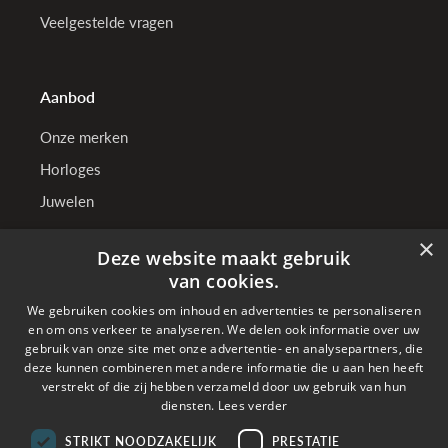
Veelgestelde vragen
Aanbod
Onze merken
Horloges
Juwelen
×
Deze website maakt gebruik
TenSen Juweliers
van cookies.
We gebruiken cookies om inhoud en advertenties te personaliseren
Wie zijn wij?
en om ons verkeer te analyseren. We delen ook informatie over uw
Onze winkels
gebruik van onze site met onze advertentie- en analysepartners, die
deze kunnen combineren met andere informatie die u aan hen heeft
Bedrijfsgegevens
verstrekt of die zij hebben verzameld door uw gebruik van hun
diensten.
Lees verder
STRIKT NOODZAKELIJK
PRESTATIE