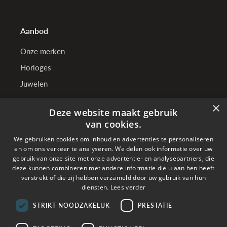
Aanbod
Onze merken
Horloges
Juwelen
×
Deze website maakt gebruik
TenSen Juweliers
van cookies.
We gebruiken cookies om inhoud en advertenties te personaliseren
Wie zijn wij?
en om ons verkeer te analyseren. We delen ook informatie over uw
Onze winkels
gebruik van onze site met onze advertentie- en analysepartners, die
deze kunnen combineren met andere informatie die u aan hen heeft
Bedrijfsgegevens
verstrekt of die zij hebben verzameld door uw gebruik van hun
diensten.
Lees verder
STRIKT NOODZAKELIJK
PRESTATIE
Online betalen met