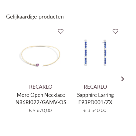
Edelmetaal
Goud 18 karaat
Gelijkaardige producten
Edelmetaal kleur
Wit Goud
Gewicht Goud
21,01gr
Centrale steen
Toermalijn
Gewicht halfedelsteen
1,66ct
Secundaire steen
Natuurlijke Diamant
Gewicht Edelsteen
1,22ct
RECARLO
RECARLO
More Open Necklace
Sapphire Earring
Ann
N86RI022/GAMV-OS
E93PD001/ZX
R
€ 9.670,00
€ 3.540,00